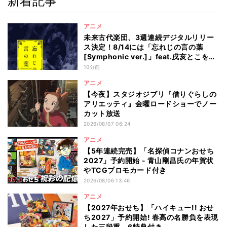
新着記事
アニメ
未来古代楽団、3週連続デジタルリリー
ス決定！8/14には「忘れじの言の葉
[Symphonic ver.]」feat.戌亥とこを配
信
10分前
アニメ
【今夜】スタジオジブリ『借りぐらしの
アリエッティ』金曜ロードショーでノー
カット放送
2026/08/07 06:24
アニメ
【5年連続完売】「名探偵コナンおせち
2027」予約開始 - 青山剛昌氏の年賀状
やTCGプロモカード付き
2026/08/06 13:46
アニメ
【2027年おせち】「ハイキュー!! おせ
ち2027」予約開始! 春高の名勝負を表現
した三段重、6特典付き