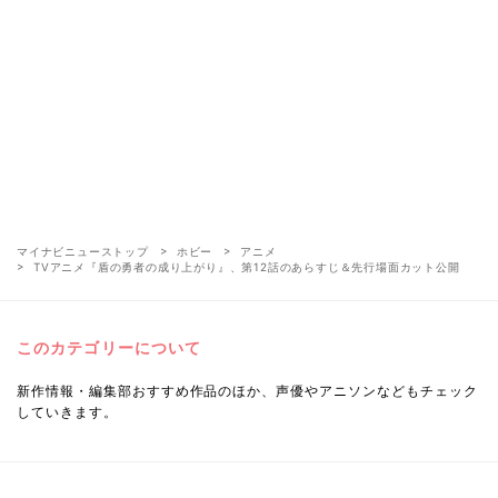
マイナビニューストップ
ホビー
アニメ
TVアニメ『盾の勇者の成り上がり』、第12話のあらすじ＆先行場面カット公開
このカテゴリーについて
新作情報・編集部おすすめ作品のほか、声優やアニソンなどもチェック
していきます。