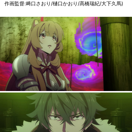
作画監督:﨑口さおり/樋口かおり/髙橋瑞紀/大下久馬)