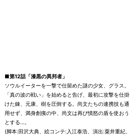
■第12話「漆黒の異邦者」
ソウルイーターを一撃で仕留めた謎の少女、グラス。
「真の波の戦い」を始めると告げ、最初に攻撃を仕掛
けた錬、元康、樹を圧倒する。尚文たちの連携技も通
用せず、満身創痍の中、尚文は再び憤怒の盾を使おう
とする…。
(脚本:田沢大典、絵コンテ:入江泰浩、演出:粟井重紀、