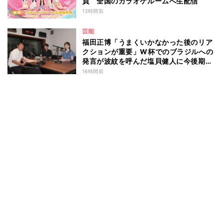
負 全国のカラオケルームへ生配信
13時間前
芸能
福田正博「うまくいかなかった後のリア
クションが重要」W杯でのブラジルへの
発言が波紋を呼んだ塩貝健人に今後期待
することは？
16時間前