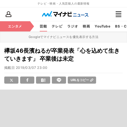
テレビ・映画・人気芸能人の最新情報
エンタメ
芸能
テレビ
ラジオ
映画
YouTube
BS・
Googleでマイナビニュースを優先表示する方法
欅坂46長濱ねるが卒業発表「心を込めて生き
ていきます」 卒業後は未定
掲載日
2019/03/07 23:00
URLをコピー