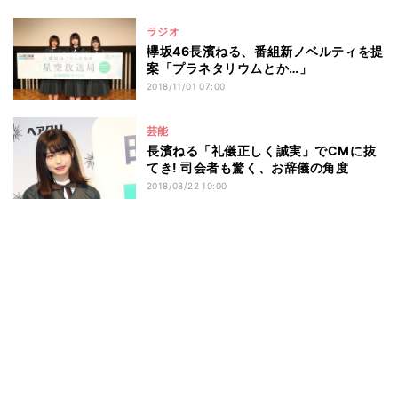
ラジオ
欅坂46長濱ねる、番組新ノベルティを提
案「プラネタリウムとか…」
2018/11/01 07:00
芸能
長濱ねる「礼儀正しく誠実」でCMに抜
てき! 司会者も驚く、お辞儀の角度
2018/08/22 10:00