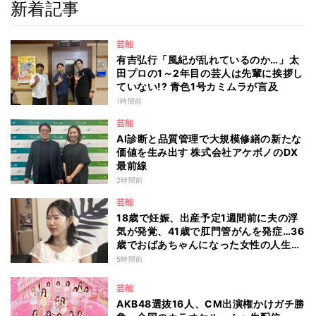
新着記事
芸能
有吉弘行「風紀が乱れているのか…」太
田プロの1～2年目の芸人は先輩に挨拶し
ていない!? 青色1号カミムラが言及
1時間前
芸能
AI診断と品質管理で大規模修繕の新たな
価値を生み出す 株式会社アケボノのDX
最前線
2時間前
芸能
18歳で妊娠、出産予定1週間前に夫の浮
気が発覚、41歳で肛門管がんを発症…36
歳でおばあちゃんになった女性の人生に
島田珠代も思わず涙 『愛のハイエナ
5時間前
season6』
芸能
AKB48選抜16人、CM出演権かけガチ勝