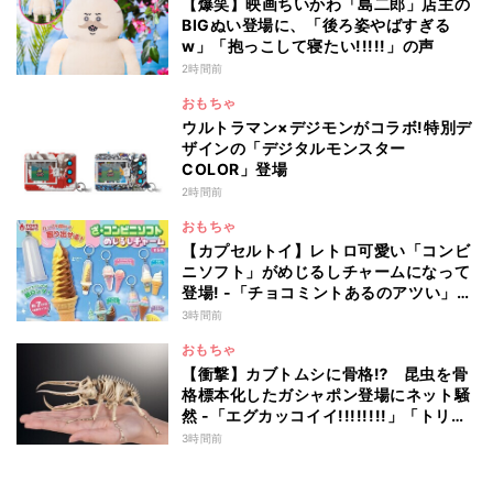
【爆笑】映画ちいかわ「島二郎」店主の
BIGぬい登場に、「後ろ姿やばすぎる
w」「抱っこして寝たい!!!!!」の声
2時間前
おもちゃ
ウルトラマン×デジモンがコラボ!特別デ
ザインの「デジタルモンスター
COLOR」登場
2時間前
おもちゃ
【カプセルトイ】レトロ可愛い「コンビ
ニソフト」がめじるしチャームになって
登場! -「チョコミントあるのアツい」
「中身出せるのたのしい」と話題
3時間前
おもちゃ
【衝撃】カブトムシに骨格⁉ 昆虫を骨
格標本化したガシャポン登場にネット騒
然 -「エグカッコイイ!!!!!!!!」「トリケ
ラみたい!」
3時間前