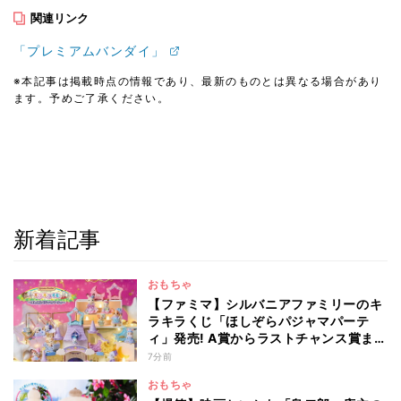
関連リンク
「プレミアムバンダイ」
※本記事は掲載時点の情報であり、最新のものとは異なる場合があり
ます。予めご了承ください。
新着記事
おもちゃ
【ファミマ】シルバニアファミリーのキ
ラキラくじ「ほしぞらパジャマパーテ
ィ」発売! A賞からラストチャンス賞まで
を一覧で紹介
7分前
おもちゃ