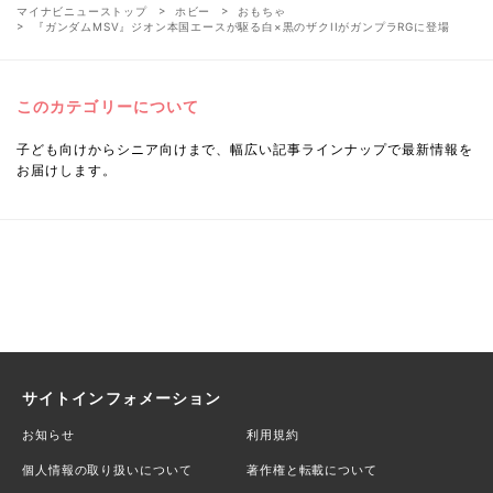
マイナビニューストップ
ホビー
おもちゃ
『ガンダムMSV』ジオン本国エースが駆る白×黒のザクIIがガンプラRGに登場
このカテゴリーについて
子ども向けからシニア向けまで、幅広い記事ラインナップで最新情報を
お届けします。
サイトインフォメーション
お知らせ
利用規約
個人情報の取り扱いについて
著作権と転載について