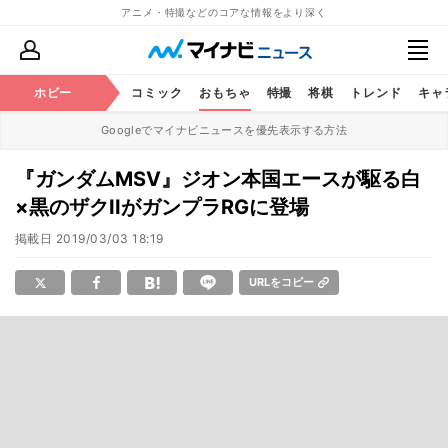
アニメ・特撮などのコアな情報をより深く
アニメ
ホビー
鉄道
コミック
おもちゃ
特撮
将棋
トレンド
キャ
Googleでマイナビニュースを優先表示する方法
『ガンダムMSV』ジオン本国エースが駆る白
×黒のザクIIがガンプラRGに登場
掲載日
2019/03/03 18:19
URLをコピー