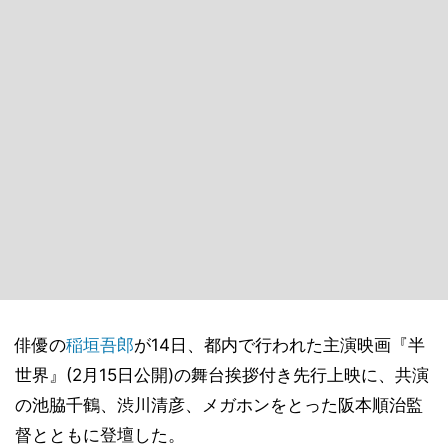
俳優の
稲垣吾郎
が14日、都内で行われた主演映画『半
世界』(2月15日公開)の舞台挨拶付き先行上映に、共演
の池脇千鶴、渋川清彦、メガホンをとった阪本順治監
督とともに登壇した。