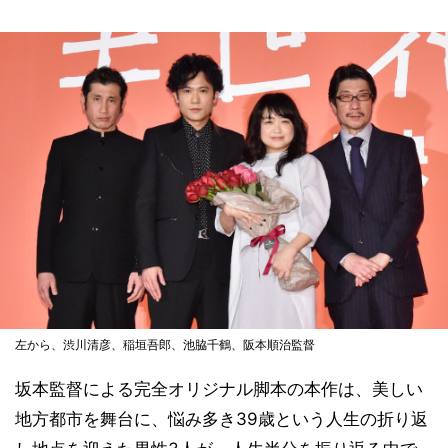
左から、渋川清彦、稲垣吾郎、池脇千鶴、阪本順治監督
坂本監督による完全オリジナル脚本の本作は、美しい
地方都市を舞台に、悩み多き39歳という人生の折り返