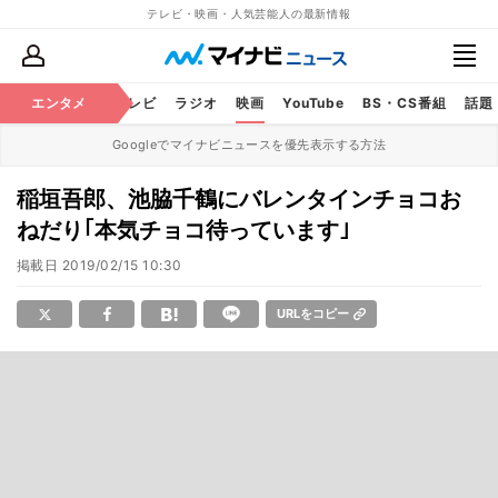
テレビ・映画・人気芸能人の最新情報
エンタメ
芸能
テレビ
ラジオ
映画
YouTube
BS・CS番組
話題
Googleでマイナビニュースを優先表示する方法
稲垣吾郎、池脇千鶴にバレンタインチョコお
ねだり｢本気チョコ待っています｣
掲載日
2019/02/15 10:30
URLをコピー