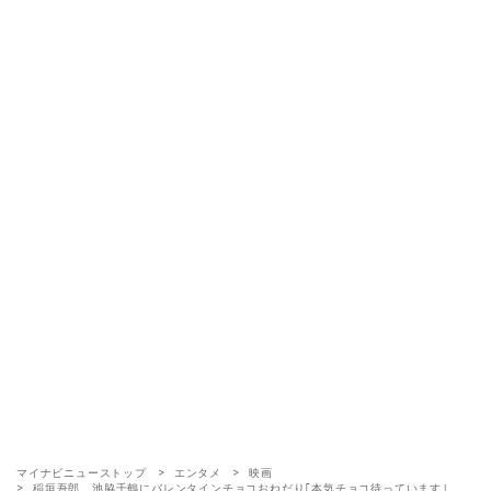
マイナビニューストップ
エンタメ
映画
稲垣吾郎、池脇千鶴にバレンタインチョコおねだり｢本気チョコ待っています｣