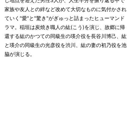
し地点を迎えた男性3人が、人生半分を振り返る中で
家族や友人との絆など改めて大切なものに気付かされ
ていく"愛"と"驚き"がぎゅっと詰まったヒューマンド
ラマ。稲垣は炭焼き職人の紘(こう)を演じ、故郷に帰
還する紘のかつての同級生の瑛介役を長谷川博己、紘
と瑛介の同級生の光彦役を渋川、紘の妻の初乃役を池
脇が演じる。