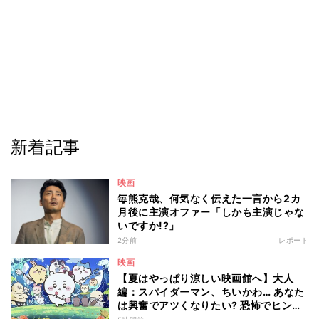
新着記事
映画
毎熊克哉、何気なく伝えた一言から2カ
月後に主演オファー「しかも主演じゃな
いですか!?」
2分前
レポート
映画
【夏はやっぱり涼しい映画館へ】大人
編：スパイダーマン、ちいかわ… あなた
は興奮でアツくなりたい? 恐怖でヒンヤ
リしたい? - 編集部が注目する最新映画5