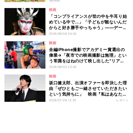
5時間前
選
映画
「コンプライアンスが世の中を牛耳り始
めている中で...」「子どもが観ないんだ
からと好き勝手やっちゃう」――デーモ
ン閣下が語る映画『レディ・オア・ノッ
2026/08/06 04:00
ト2』の"狂気"とは?
映画
全編iPhone撮影でアカデミー賞選出の
偉業→「夜市での映画撮影は無理」とい
う常識をはねのけて映し出した"リア
ル"とは――ツォウ監督が語る映画『左
2026/08/05 23:00
利き少女』の舞台裏
映画
坂口健太郎、出演オファーを即決した理
由「ぜひともご一緒させていただきたい
という気持ちに」 映画『私はあなたを
知らない、』完成披露舞台挨拶
2026/07/28 12:35
レポート