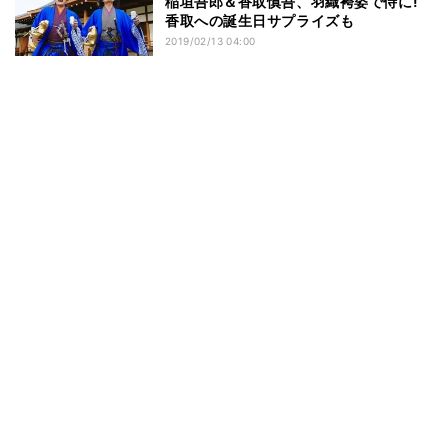
稲垣吾郎＆香取慎吾、羽織袴姿で侍に!
香取への誕生日サプライズも
2019/02/13 04:00