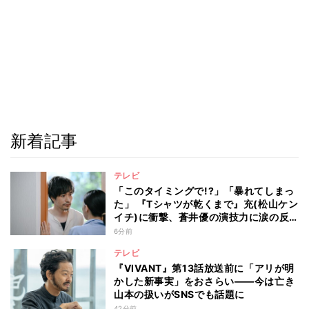
新着記事
テレビ
「このタイミングで!?」「暴れてしまっ
た」 『Tシャツが乾くまで』充(松山ケン
イチ)に衝撃、蒼井優の演技力に涙の反
響も
6分前
テレビ
『VIVANT』第13話放送前に「アリが明
かした新事実」をおさらい――今は亡き
山本の扱いがSNSでも話題に
42分前