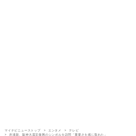
マイナビニューストップ
エンタメ
テレビ
井浦新、阪神大震災復興のシンボルを訪問「重要さを感じ取れた」