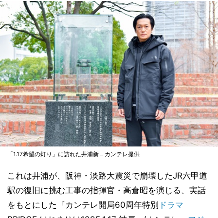
「1.17希望の灯り」に訪れた井浦新＝カンテレ提供
これは井浦が、阪神・淡路大震災で崩壊したJR六甲道
駅の復旧に挑む工事の指揮官・高倉昭を演じる、実話
をもとにした『カンテレ開局60周年特別
ドラマ