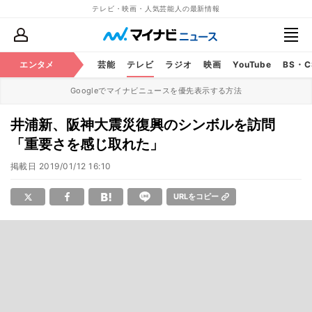
テレビ・映画・人気芸能人の最新情報
エンタメ
芸能
テレビ
ラジオ
映画
YouTube
BS・
Googleでマイナビニュースを優先表示する方法
井浦新、阪神大震災復興のシンボルを訪問
「重要さを感じ取れた」
掲載日
2019/01/12 16:10
URLをコピー