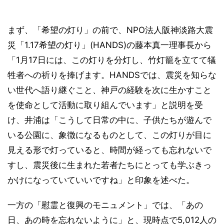
まず、「希望の灯り」の前で、NPO法人阪神淡路大震
災「1.17希望の灯り」(HANDS)の藤本真一理事長から
「1月17日には、この灯りを分灯し、竹灯籠を立てて犠
牲者への祈りを捧げます。HANDSでは、震災を知らな
い世代へ語り継ぐこと、神戸の経験を次に生かすこと
を使命として活動に取り組んでいます」と説明を受
け、井浦は「こうして日常の中に、子供たちが遊んで
いる公園に、象徴になるものとして、この灯りが目に
見える形で灯っていると、時間が経っても忘れないで
すし、震災後に生まれた若者たちにとっても学ぶきっ
かけになっていていいですね」と印象を述べた。
一方の「慰霊と復興のモニュメント」では、「あの
日、あの時を忘れないように」と、現時点で5,012人の