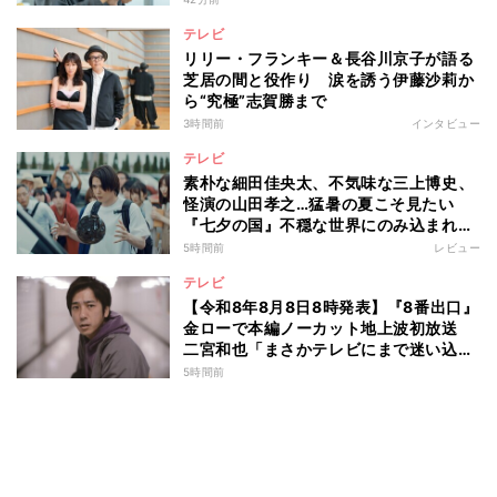
テレビ
リリー・フランキー＆長谷川京子が語る
芝居の間と役作り 涙を誘う伊藤沙莉か
ら“究極”志賀勝まで
3時間前
インタビュー
テレビ
素朴な細田佳央太、不気味な三上博史、
怪演の山田孝之…猛暑の夏こそ見たい
『七夕の国』不穏な世界にのみ込まれる
超常ミステリー
5時間前
レビュー
テレビ
【令和8年8月8日8時発表】『8番出口』
金ローで本編ノーカット地上波初放送
二宮和也「まさかテレビにまで迷い込ん
でしまうとは」
5時間前