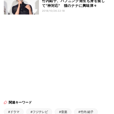
竹内結子、ハプニング発生も身を挺し
て"神対応" 猫のナナに興味津々
2018/10/26 22:18
関連キーワード
#ドラマ
#フジテレビ
#音楽
#竹内 結子