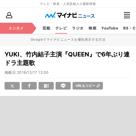
テレビ・映画・人気芸能人の最新情報
エンタメ
芸能
テレビ
ラジオ
映画
YouTube
BS・
Googleでマイナビニュースを優先表示する方法
YUKI、竹内結子主演『QUEEN』で6年ぶり連
ドラ主題歌
掲載日
2018/12/17 12:00
URLをコピー