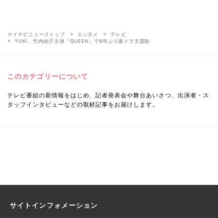
マイナビニューストップ
エンタメ
テレビ
YUKI、竹内結子主演『QUEEN』で6年ぶり連ドラ主題歌
このカテゴリーについて
テレビ番組の新情報をはじめ、記者発表会や舞台あいさつ、出演者・ス
タッフインタビューなどの取材記事をお届けします。
サイトインフォメーション