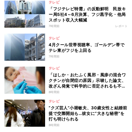
テレビ
「フジテレビ特需」の反動鮮明 民放キ
ー局5社4～6月決算、フジ黒字化・他局
スポット収入大幅減
7時間前
レポート
テレビ
4月クール世帯視聴率、ゴールデン帯で
テレ東がフジを上回る
7時間前
テレビ
「はしか・おたふく風邪・風疹の混合ワ
クチンが自閉症の原因」示唆した論文、
改ざん発覚で科学的に否定されるも不安
消えず…科学者たちの反証はなぜ届かな
8時間前
かったのか
テレビ
“クズ芸人”小堀敏夫、30歳女性と結婚前
提で交際開始も…彼女に“大きな秘密”を
打ち明けられる
8時間前