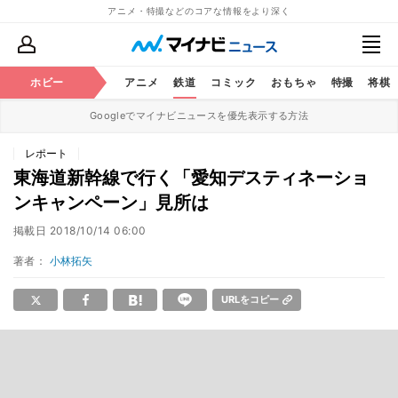
アニメ・特撮などのコアな情報をより深く
ホビー
アニメ
鉄道
コミック
おもちゃ
特撮
将棋
Googleでマイナビニュースを優先表示する方法
レポート
東海道新幹線で行く「愛知デスティネーショ
ンキャンペーン」見所は
掲載日
2018/10/14 06:00
著者：
小林拓矢
URLをコピー