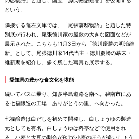
の恋物語」と題し、国宝「源氏物語絵巻」を公開する
という。
隣接する蓬左文庫では、「尾張藩邸物語」と題した特
別展が行われ、尾張徳川家の屋敷の大きな図面などが
展示された。こちらも11月3日から「徳川慶勝の明治維
新」として、尾張徳川家14代当主・徳川慶勝の幕末・
維新期を紹介し、多く残した写真も展示する。
愛知県の豊かな食文化を堪能
続いてバスに乗り、知多半島道路を南へ。碧南市にあ
る七福醸造の工場「ありがとうの里」へ向かった。
七福醸造は白だしを初めて開発し、白しょうゆの製造
元としても有名。白しょうゆは料亭などで使用され
る、小麦と大豆の割合が9:1で小麦のほうが多いしょう