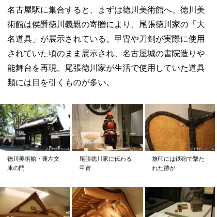
名古屋駅に集合すると、まずは徳川美術館へ。徳川美
術館は侯爵徳川義親の寄贈により、尾張徳川家の「大
名道具」が展示されている。甲冑や刀剣が実際に使用
されていた頃のまま展示され、名古屋城の書院造りや
能舞台を再現。尾張徳川家が生活で使用していた道具
類には目を引くものが多い。
徳川美術館・蓬左文
尾張徳川家に伝わる
旗印には鉄砲で撃た
庫の門
甲冑
れた跡が