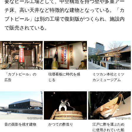
要なビール工場として、中空構造を持つ壁や多重アー
チ床、高い天井など特徴的な建物となっている。「カ
ブトビール」は別の工場で復刻版がつくられ、施設内
で販売されている。
「カブトビール」の
琺瑯看板に時代を感
ミツカン本社とミツ
広告
じる
カンミュージアム
昔の面影を残す建物
かつての酢造り
江戸に酢を運ぶため
に使用されていた船