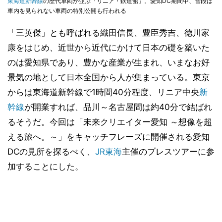
東海道新幹線
の歴代車両が並ぶ「リニア・鉄道館」。愛知DC期間中、普段は
車内を見られない車両の特別公開も行われる
「三英傑」とも呼ばれる織田信長、豊臣秀吉、徳川家
康をはじめ、近世から近代にかけて日本の礎を築いた
のは愛知県であり、豊かな産業が生まれ、いまなお好
景気の地として日本全国から人が集まっている。東京
からは東海道新幹線で1時間40分程度、リニア中央
新
幹線
が開業すれば、品川～名古屋間は約40分で結ばれ
るそうだ。今回は「未来クリエイター愛知 ～想像を超
える旅へ。～」をキャッチフレーズに開催される愛知
DCの見所を探るべく、
JR東海
主催のプレスツアーに参
加することにした。