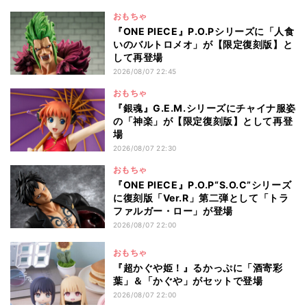
おもちゃ
『ONE PIECE』P.O.Pシリーズに「人食
いのバルトロメオ」が【限定復刻版】と
して再登場
2026/08/07 22:45
おもちゃ
『銀魂』G.E.M.シリーズにチャイナ服姿
の「神楽」が【限定復刻版】として再登
場
2026/08/07 22:30
おもちゃ
『ONE PIECE』P.O.P“S.O.C”シリーズ
に復刻版「Ver.R」第二弾として「トラ
ファルガー・ロー」が登場
2026/08/07 22:00
おもちゃ
『超かぐや姫！』るかっぷに「酒寄彩
葉」＆「かぐや」がセットで登場
2026/08/07 22:00