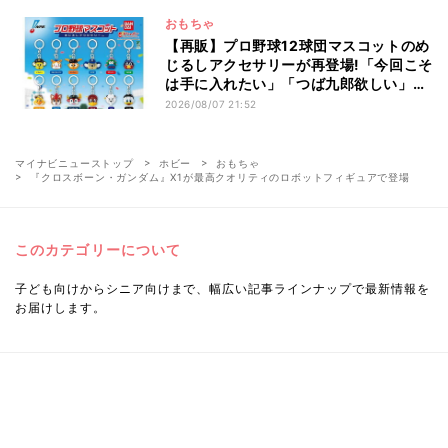
おもちゃ
【再販】プロ野球12球団マスコットのめ
じるしアクセサリーが再登場!「今回こそ
は手に入れたい」「つば九郎欲しい」と
話題
2026/08/07 21:52
マイナビニューストップ
ホビー
おもちゃ
『クロスボーン・ガンダム』X1が最高クオリティのロボットフィギュアで登場
このカテゴリーについて
子ども向けからシニア向けまで、幅広い記事ラインナップで最新情報を
お届けします。