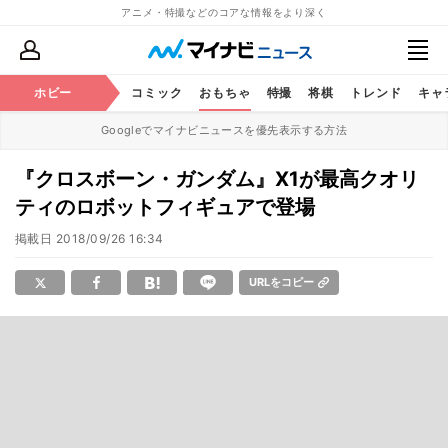
アニメ・特撮などのコアな情報をより深く
アニメ
ホビー
鉄道
コミック
おもちゃ
特撮
将棋
トレンド
キャ
Googleでマイナビニュースを優先表示する方法
『クロスボーン・ガンダム』X1が最高クオリ
ティのロボットフィギュアで登場
掲載日
2018/09/26 16:34
URLをコピー