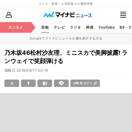
テレビ・映画・人気芸能人の最新情報
エンタメ
芸能
テレビ
ラジオ
映画
YouTube
BS・
Googleでマイナビニュースを優先表示する方法
乃木坂46松村沙友理、ミニスカで美脚披露! ラ
ンウェイで笑顔弾ける
掲載日
2018/09/17 00:19
URLをコピー