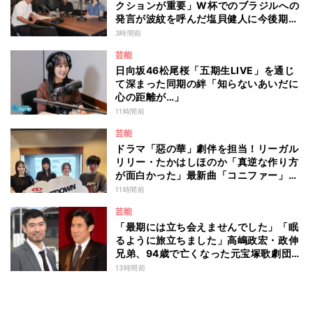
クションが重要」W杯でのブラジルへの
発言が波紋を呼んだ塩貝健人に今後期待
することは？
3時間前
芸能
日向坂46松尾桜「五期生LIVE」を通じ
て深まった同期の絆「知らないあいだに
心の距離が…」
11時間前
芸能
ドラマ「惡の華」劇伴を担当！リーガル
リリー・たかはしほのか「真逆な作り方
が面白かった」最新曲「コニファー」制
作秘話も
11時間前
芸能
「最期には立ち会えませんでした」「眠
るように旅立ちました」高嶋政宏・政伸
兄弟、94歳で亡くなった元宝塚歌劇団ト
ップスターの母・寿美花代を追悼 ここ
13時間前
数年は誤嚥性肺炎で入退院を繰り返して
いた