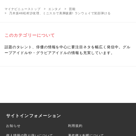
マイナビニューストップ
エンタメ
芸能
乃木坂46松村沙友理、ミニスカで美脚披露! ランウェイで笑顔弾ける
このカテゴリーについて
話題のタレント、俳優の情報を中心に要注目ネタを幅広く発信中。グル
ープアイドルや・グラビアアイドルの情報も充実しています。
サイトインフォメーション
お知らせ
利用規約
個人情報の取り扱いについて
著作権と転載について