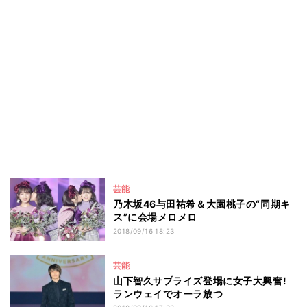
芸能
乃木坂46与田祐希＆大園桃子の“同期キ
ス”に会場メロメロ
2018/09/16 18:23
芸能
山下智久サプライズ登場に女子大興奮!
ランウェイでオーラ放つ