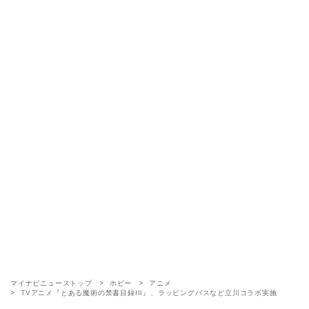
マイナビニューストップ
ホビー
アニメ
TVアニメ『とある魔術の禁書目録III』、ラッピングバスなど立川コラボ実施