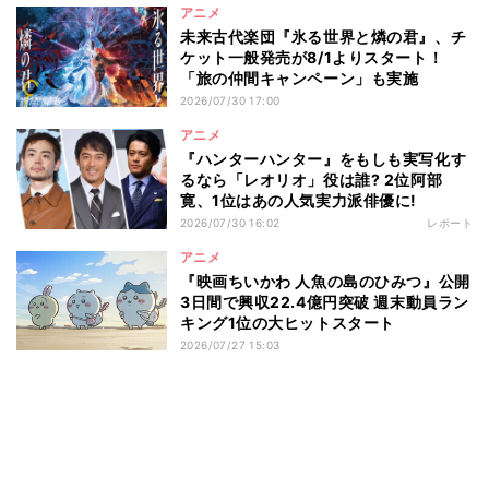
アニメ
未来古代楽団『氷る世界と燐の君』、チ
ケット一般発売が8/1よりスタート！
「旅の仲間キャンペーン」も実施
2026/07/30 17:00
アニメ
『ハンターハンター』をもしも実写化す
るなら「レオリオ」役は誰? 2位阿部
寛、1位はあの人気実力派俳優に!
2026/07/30 16:02
レポート
アニメ
『映画ちいかわ 人魚の島のひみつ』公開
3日間で興収22.4億円突破 週末動員ラン
キング1位の大ヒットスタート
2026/07/27 15:03