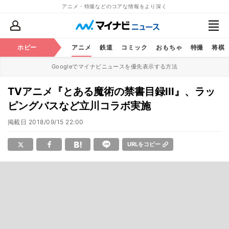
アニメ・特撮などのコアな情報をより深く
ホビー
アニメ
鉄道
コミック
おもちゃ
特撮
将棋
Googleでマイナビニュースを優先表示する方法
TVアニメ『とある魔術の禁書目録III』、ラッ
ピングバスなど立川コラボ実施
掲載日
2018/09/15 22:00
URLをコピー