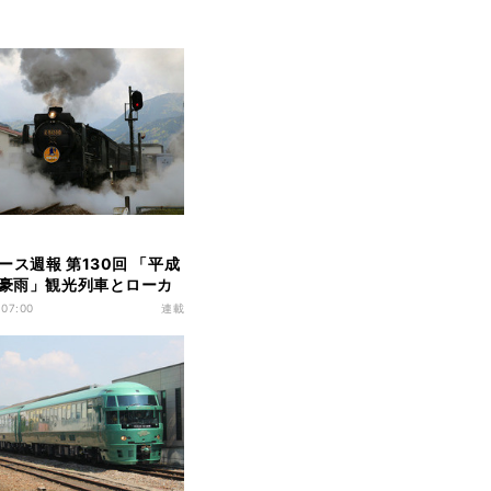
ース週報 第130回 「平成
月豪雨」観光列車とローカ
機
 07:00
連載