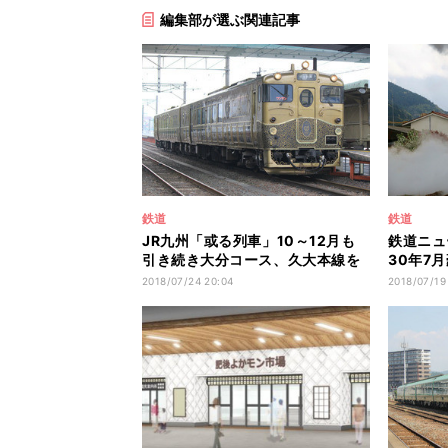
編集部が選ぶ関連記事
鉄道
鉄道
JR九州「或る列車」10～12月も
鉄道ニュ
引き続き大分コース、久大本線を
30年7
運行
ル線の危
2018/07/24 20:04
2018/07/19