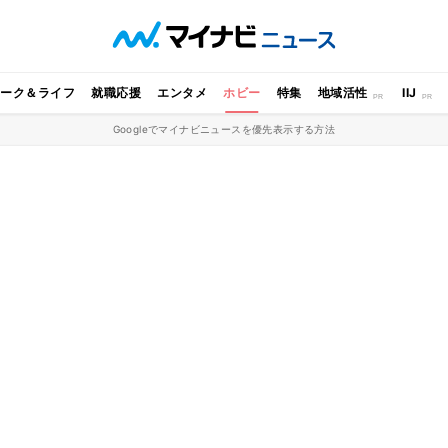
ワーク＆ライフ
就職応援
エンタメ
ホビー
特集
地域活性
IIJ
Googleでマイナビニュースを優先表示する方法