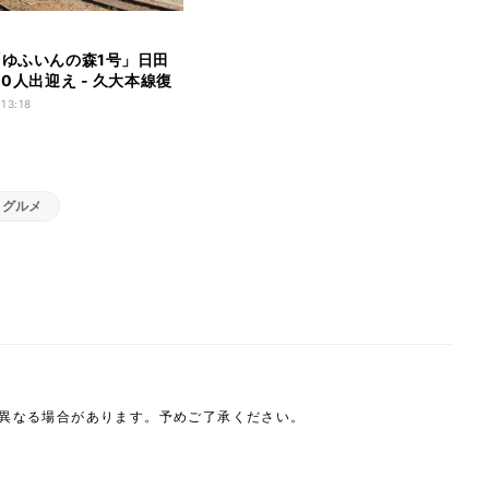
「ゆふいんの森1号」日田
00人出迎え - 久大本線復
 13:18
・グルメ
は異なる場合があります。予めご了承ください。