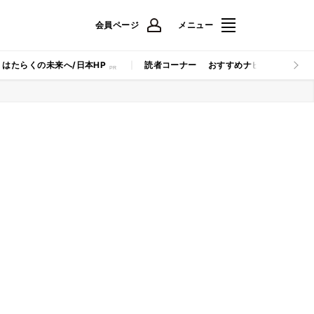
会員ページ
メニュー
はたらくの未来へ/日本HP
読者コーナー
おすすめナビ
マイナビB