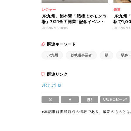
レジャー
鉄道
JR九州、熊本駅「肥後よかモン市
JR九州
場」7/21全面開業! 記念イベント
駅で1,0
も
旧
2018/07/18 19:06
2018/07/14
関連キーワード
JR九州
鉄軌道事業者
駅
駅弁
関連リンク
JR九州
URLをコピー
※本記事は掲載時点の情報であり、最新のものと