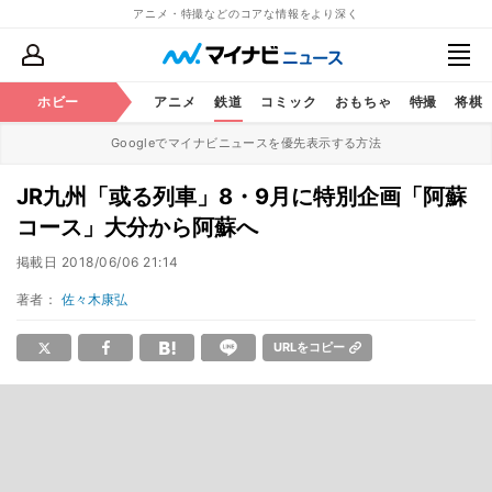
アニメ・特撮などのコアな情報をより深く
ホビー
アニメ
鉄道
コミック
おもちゃ
特撮
将棋
Googleでマイナビニュースを優先表示する方法
JR九州「或る列車」8・9月に特別企画「阿蘇
コース」大分から阿蘇へ
掲載日
2018/06/06 21:14
著者：
佐々木康弘
URLをコピー