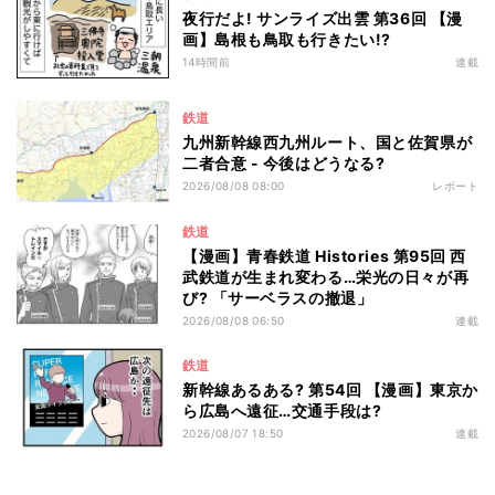
夜行だよ! サンライズ出雲 第36回 【漫
画】島根も鳥取も行きたい!?
14時間前
連載
鉄道
九州新幹線西九州ルート、国と佐賀県が
二者合意 - 今後はどうなる?
2026/08/08 08:00
レポート
鉄道
【漫画】青春鉄道 Histories 第95回 西
武鉄道が生まれ変わる…栄光の日々が再
び? 「サーベラスの撤退」
2026/08/08 06:50
連載
鉄道
新幹線あるある? 第54回 【漫画】東京か
ら広島へ遠征…交通手段は?
2026/08/07 18:50
連載