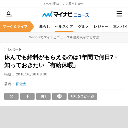
いい仕事は、いい暮らしから
ジネススキル
ワーク＆ライフ
マネー
暮らし
ヘルスケア
グルメ
レジャー
車とバイ
Googleでマイナビニュースを優先表示する方法
レポート
休んでも給料がもらえるのは1年間で何日? -
知っておきたい「有給休暇」
掲載日
2018/06/06 08:30
著者：
回遊舎
URLをコピー