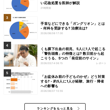
い応急処置を医師が解説
21時間前
手首などにできる「ガングリオン」とは
- 何科を受診する? 治療法は?
2026/08/06 17:00
くも膜下出血の前兆、5人に1人で起こる
「警告頭痛」の特徴とは? 数日前から起
こりうる、5つの「発症前のサイン」
2026/03/14 06:15
レポート
「お盆休み前の子どものかぜ」どう対策
する? - 約5人に1人が経験、旅行・帰省
への影響も
2026/08/07 10:55
ランキングをもっと見る