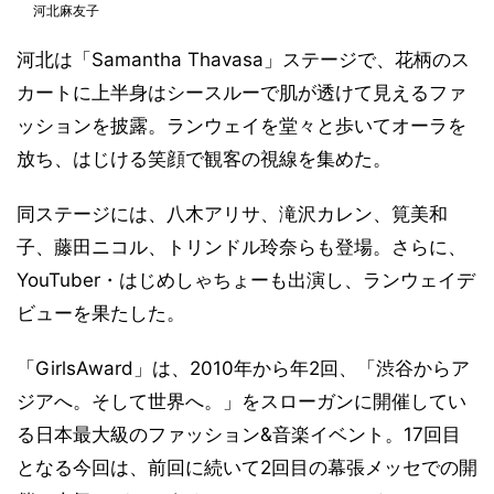
河北麻友子
河北は「Samantha Thavasa」ステージで、花柄のス
カートに上半身はシースルーで肌が透けて見えるファ
ッションを披露。ランウェイを堂々と歩いてオーラを
放ち、はじける笑顔で観客の視線を集めた。
同ステージには、八木アリサ、滝沢カレン、筧美和
子、藤田ニコル、トリンドル玲奈らも登場。さらに、
YouTuber・はじめしゃちょーも出演し、ランウェイデ
ビューを果たした。
「GirlsAward」は、2010年から年2回、「渋谷からア
ジアへ。そして世界へ。」をスローガンに開催してい
る日本最大級のファッション&音楽イベント。17回目
となる今回は、前回に続いて2回目の幕張メッセでの開