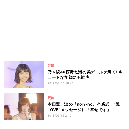
芸能
乃木坂46西野七瀬の美デコルテ輝く! キ
ュートな笑顔にも歓声
2018/05/20 19:40
芸能
本田翼、涙の『non-no』卒業式 "翼
LOVE"メッセージに「幸せです」
2018/05/19 21:04