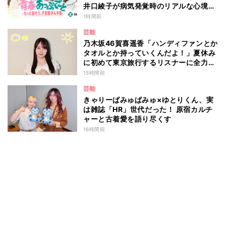
井口綾子が病気発覚時のリアルな心境や
葛藤を語る ABEMAトーク番組『青春
1時間前
あっぷで～と -もっと話そう、子宮頸が
芸能
ん予防-』
乃木坂46賀喜遥香「ハンディファンとか
タオルとか持っていくんだよ！」夏休み
に初めて東京旅行するリスナーに全力ア
ドバイス！
15時間前
芸能
きゃりーぱみゅぱみゅ×ゆとりくん、実
は雑誌「HR」世代だった！ 原宿カルチ
ャーと古着愛を語り尽くす
16時間前