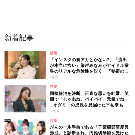
新着記事
芸能
「インスタの裏アカとかない?」「流出
が本当に怖い」峯岸みなみがアイドル業
界のリアルな危険性を説く 『秘密のマ
マ園』特別編
6分前
芸能
同棲解消を決断、正直な思いを吐露、笑
顔で「じゃあね、バイバイ。元気でね」
…オダミユの成長を見届けた平祐奈も思
わず涙 『ガールオアレディ3』
36分前
芸能
がんの一歩手前である「子宮頸部高度異
形成」と診断され、円錐切除術を受けた