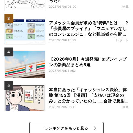
った?
2026/08/06 08:00
連載
アメックス会員が求める"特典"とは......?
「会員歴のプライド」「マニュアルなし
のコンシェルジュ」など担当者から聞い
た"裏話"も
2026/08/06 16:13
レポート
【2026年8月】今週発売! セブンイレブ
ンの新商品まとめ5選
2026/08/05 11:52
本当にあった「キャッシュレス決済」体
験 第153回 【漫画】「支払いは現金の
み」と分かっていたのに……会計で反射
的に出してしまったものは
2026/08/05 06:11
連載
ランキングをもっと見る