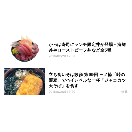
かっぱ寿司にランチ限定丼が登場 - 海鮮
丼やローストビーフ丼など全5種
2018/02/28 17:00
立ち食いそば散歩 第99回 三ノ輪「峠の
蕎麦」でハイレベルな一杯「ジャコカツ
天そば」を食す
2018/03/05 17:30
連載