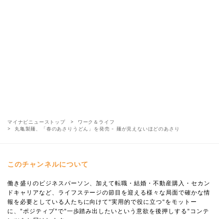
マイナビニューストップ
ワーク＆ライフ
丸亀製麺、「春のあさりうどん」を発売 - 麺が見えないほどのあさり
このチャンネルについて
働き盛りのビジネスパーソン、加えて転職・結婚・不動産購入・セカン
ドキャリアなど、ライフステージの節目を迎える様々な局面で確かな情
報を必要としている人たちに向けて"実用的で役に立つ"をモットー
に、"ポジティブ"で"一歩踏み出したいという意欲を後押しする"コンテ