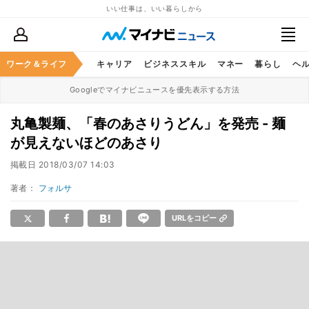
いい仕事は、いい暮らしから
ワーク＆ライフ
キャリア
ビジネススキル
マネー
暮らし
ヘ
Googleでマイナビニュースを優先表示する方法
丸亀製麺、「春のあさりうどん」を発売 - 麺
が見えないほどのあさり
掲載日
2018/03/07 14:03
著者：
フォルサ
URLをコピー