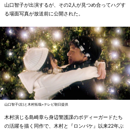
山口智子が出演するが、その2人が見つめ合ってハグす
る場面写真が放送前に公開された。
山口智子(左)と木村拓哉=テレビ朝日提供
木村演じる島崎章ら身辺警護課のボディーガードたち
の活躍を描く同作で、木村と『ロンバケ』以来22年ぶ