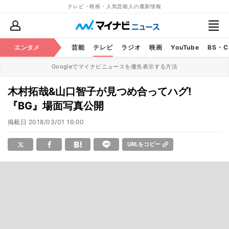
テレビ・映画・人気芸能人の最新情報
エンタメ
芸能
テレビ
ラジオ
映画
YouTube
BS・
Googleでマイナビニュースを優先表示する方法
木村拓哉&山口智子が見つめ合ってハグ!
『BG』場面写真公開
掲載日
2018/03/01 16:00
URLをコピー