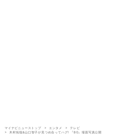
マイナビニューストップ
エンタメ
テレビ
木村拓哉&山口智子が見つめ合ってハグ! 『BG』場面写真公開