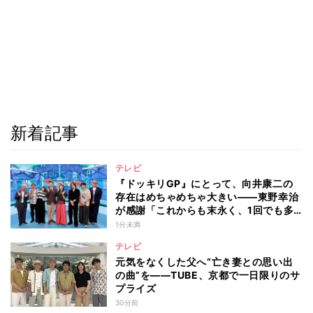
新着記事
テレビ
『ドッキリGP』にとって、向井康二の
存在はめちゃめちゃ大きい――東野幸治
が感謝「これからも末永く、1回でも多
く出て」
1分未満
テレビ
元気をなくした父へ“亡き妻との思い出
の曲”を――TUBE、京都で一日限りのサ
プライズ
30分前