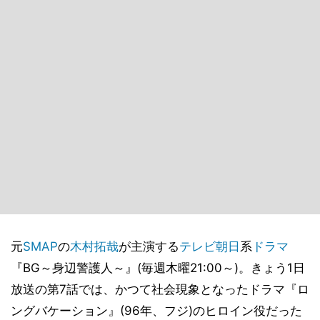
元
SMAP
の
木村拓哉
が主演する
テレビ朝日
系
ドラマ
『BG～身辺警護人～』(毎週木曜21:00～)。きょう1日
放送の第7話では、かつて社会現象となったドラマ『ロ
ングバケーション』(96年、フジ)のヒロイン役だった