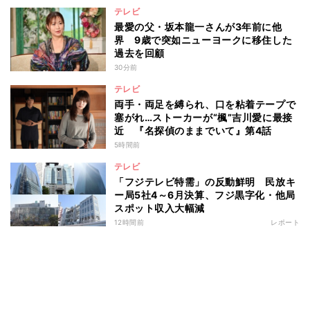
テレビ
最愛の父・坂本龍一さんが3年前に他
界 9歳で突如ニューヨークに移住した
過去を回顧
30分前
テレビ
両手・両足を縛られ、口を粘着テープで
塞がれ…ストーカーが“楓”吉川愛に最接
近 『名探偵のままでいて』第4話
5時間前
テレビ
「フジテレビ特需」の反動鮮明 民放キ
ー局5社4～6月決算、フジ黒字化・他局
スポット収入大幅減
12時間前
レポート