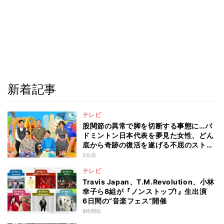
新着記事
テレビ
股関節の異常で脚を切断する事態に…バ
ドミントン日本代表を夢見た女性、どん
底から奇跡の復活を遂げる不屈のストー
リー『仰天』が再現
2分前
テレビ
Travis Japan、T.M.Revolution、小林
幸子ら8組が『ノンストップ!』生出演
6日間の“音楽フェス”開催
8時間前