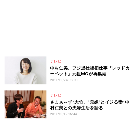
テレビ
中村仁美、フジ退社後初仕事『レッドカ
ーペット』元祖MCが再集結
2017/12/24 08:00
テレビ
さまぁ～ず･大竹、"鬼嫁"とイジる妻･中
村仁美との夫婦生活を語る
2017/10/12 15:44