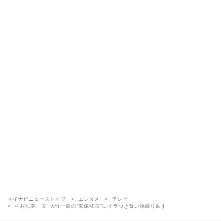
マイナビニューストップ
エンタメ
テレビ
中村仁美、夫･大竹一樹の"鬼嫁発言"にイラつき買い物繰り返す