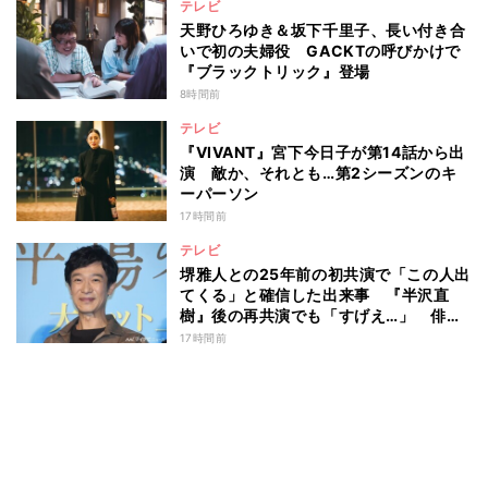
テレビ
天野ひろゆき＆坂下千里子、長い付き合
いで初の夫婦役 GACKTの呼びかけで
『ブラックトリック』登場
8時間前
テレビ
『VIVANT』宮下今日子が第14話から出
演 敵か、それとも…第2シーズンのキ
ーパーソン
17時間前
テレビ
堺雅人との25年前の初共演で「この人出
てくる」と確信した出来事 『半沢直
樹』後の再共演でも「すげえ…」 俳優
としての“初体験”を阿部寛が告白
17時間前