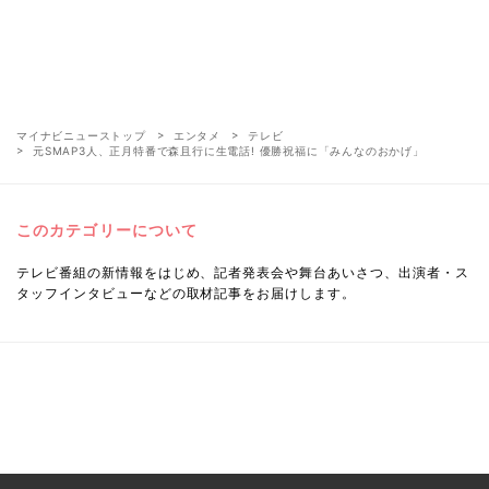
マイナビニューストップ
エンタメ
テレビ
元SMAP3人、正月特番で森且行に生電話! 優勝祝福に「みんなのおかげ」
このカテゴリーについて
テレビ番組の新情報をはじめ、記者発表会や舞台あいさつ、出演者・ス
タッフインタビューなどの取材記事をお届けします。