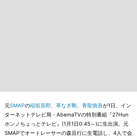
元
SMAP
の
稲垣吾郎
、
草なぎ剛
、
香取慎吾
が1日、イン
ターネットテレビ局・AbemaTVの特別番組『27Hun
ホンノちょっとテレビ』(1月1日0:45～)に生出演。元
SMAPでオートレーサーの森且行に生電話し、4人で会