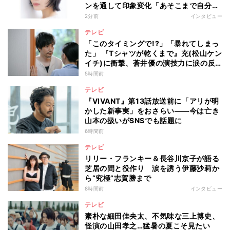
ンを通して印象変化「あそこまで自分に
正直に生きられる人は、なかなかいな
2分前
インタビュー
い」
テレビ
「このタイミングで!?」「暴れてしまっ
た」 『Tシャツが乾くまで』充(松山ケン
イチ)に衝撃、蒼井優の演技力に涙の反
響も
5時間前
テレビ
『VIVANT』第13話放送前に「アリが明
かした新事実」をおさらい――今は亡き
山本の扱いがSNSでも話題に
6時間前
テレビ
リリー・フランキー＆長谷川京子が語る
芝居の間と役作り 涙を誘う伊藤沙莉か
ら“究極”志賀勝まで
8時間前
インタビュー
テレビ
素朴な細田佳央太、不気味な三上博史、
怪演の山田孝之…猛暑の夏こそ見たい