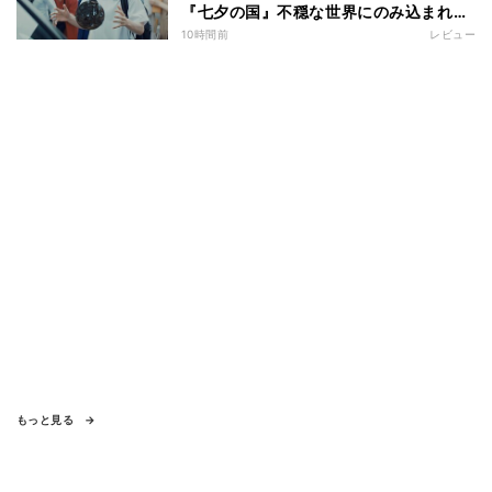
『七夕の国』不穏な世界にのみ込まれる
超常ミステリー
10時間前
レビュー
もっと見る