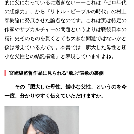
的に父になっているに過ぎないーーこれは『ゼロ年代
の想像力』、から『リトル・ピープルの時代』の村上
春樹論に発展させた論点なのです。これは実は特定の
作家やサブカルチャーの問題というよりは戦後日本の
精神史そのものを貫くとても大きな問題ではないかと
僕は考えているんです。本書では「肥大した母性と矮
小な父性との結託構造」と表現していますよね。
宮崎駿監督作品に見られる"飛ぶ"表象の裏側
――その「肥大した母性、矮小な父性」というのを今
一度、分かりやすく伝えていただけますか。