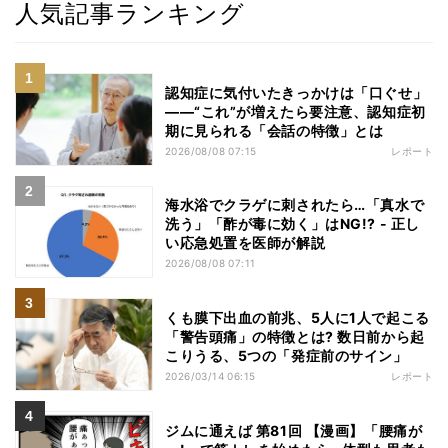
人気記事ランキング
認知症に気付いたきっかけは「口ぐせ」
――“これ”が増えたら要注意、認知症初
期に見られる「会話の特徴」とは
2026/08/08 07:15
レポート
海水浴でクラゲに刺されたら…「真水で
洗う」「酢が毒に効く」はNG!? - 正し
い応急処置を医師が解説
2026/08/08 07:11
くも膜下出血の前兆、5人に1人で起こる
「警告頭痛」の特徴とは? 数日前から起
こりうる、5つの「発症前のサイン」
2026/03/14 06:15
レポート
ジムに通えば 第81回 【漫画】「腰痛が