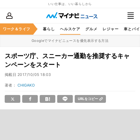
いい仕事は、いい暮らしから
ジネススキル
ワーク＆ライフ
マネー
暮らし
ヘルスケア
グルメ
レジャー
車とバイ
Googleでマイナビニュースを優先表示する方法
スポーツ庁、スニーカー通勤を推奨するキャ
ンペーンをスタート
掲載日
2017/10/05 18:03
著者：
CHIGAKO
URLをコピー