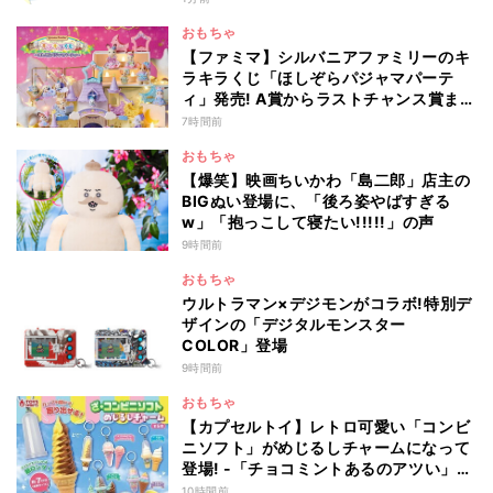
おもちゃ
【ファミマ】シルバニアファミリーのキ
ラキラくじ「ほしぞらパジャマパーテ
ィ」発売! A賞からラストチャンス賞まで
を一覧で紹介
7時間前
おもちゃ
【爆笑】映画ちいかわ「島二郎」店主の
BIGぬい登場に、「後ろ姿やばすぎる
w」「抱っこして寝たい!!!!!」の声
9時間前
おもちゃ
ウルトラマン×デジモンがコラボ!特別デ
ザインの「デジタルモンスター
COLOR」登場
9時間前
おもちゃ
【カプセルトイ】レトロ可愛い「コンビ
ニソフト」がめじるしチャームになって
登場! -「チョコミントあるのアツい」
「中身出せるのたのしい」と話題
10時間前