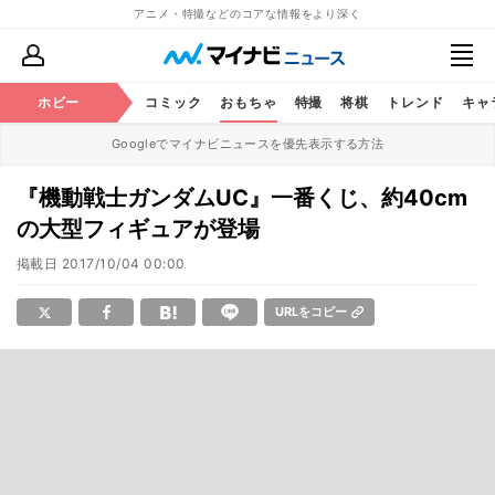
アニメ・特撮などのコアな情報をより深く
アニメ
ホビー
鉄道
コミック
おもちゃ
特撮
将棋
トレンド
キャ
Googleでマイナビニュースを優先表示する方法
『機動戦士ガンダムUC』一番くじ、約40cm
の大型フィギュアが登場
掲載日
2017/10/04 00:00
URLをコピー