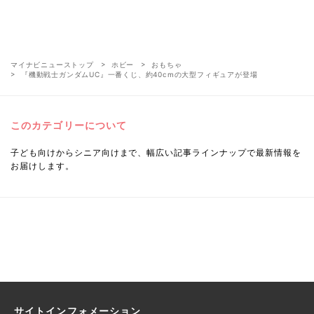
マイナビニューストップ
ホビー
おもちゃ
『機動戦士ガンダムUC』一番くじ、約40cmの大型フィギュアが登場
このカテゴリーについて
子ども向けからシニア向けまで、幅広い記事ラインナップで最新情報を
お届けします。
サイトインフォメーション