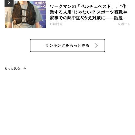
ワークマンの「ペルチェベスト」、"作
業する人用"じゃない!? スポーツ観戦や
家事での熱中症&冷え対策に――話題の
商品を徹底検証
11時間前
レポート
ランキングをもっと見る
もっと見る