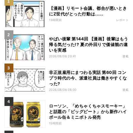
【漫画】リモート会議、都合が悪いとき
にZ世代がとった行動は......
13時間前
レポート
やばい後輩 第144回 【漫画】後輩はもう
帰る気だった!? 夏の外回りで価値観の違
いを実感
2026/08/06 20:41
連載
非正規雇用にまつわる実話 第60回 コン
プラ時代の今、派遣社員は働きやすくな
った?
2026/08/06 08:00
連載
ローソン、「めちゃくちゃスモーキー」
と話題の「ビッグピート」から新作ハイ
ボール缶＆ミニボトル発売
15時間前