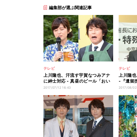
編集部が選ぶ関連記事
テレビ
テレビ
上川隆也、汗流す宇賀なつみアナ
上川隆也
に紳士対応 - 真昼のビール「おい
-『遺留
しいっ!」
で苦笑い
2017/07/12 16:43
2017/08/02