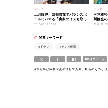
テレビ
テレビ
上川隆也、京都滞在でバランスボ
甲本雅裕
ールにハマる「実家のイスも取っ
川隆也の
払おうか」
いいわ!
2017/08/17 06:00
2017/07/05
関連キーワード
#ドラマ
#テレビ朝日
URLをコピー
※本記事は掲載時点の情報であり、最新のものと