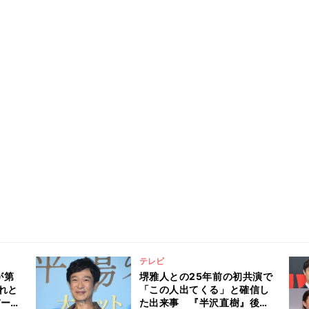
テレビ
が第
堺雅人との25年前の初共演で
れと
「この人出てくる」と確信し
パー
た出来事 『半沢直樹』後の