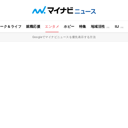
ワーク＆ライフ
就職応援
エンタメ
ホビー
特集
地域活性
IIJ
Googleでマイナビニュースを優先表示する方法