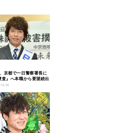
、京都で一日警察署長に
捜査』へ本職から要望続出
 15:35