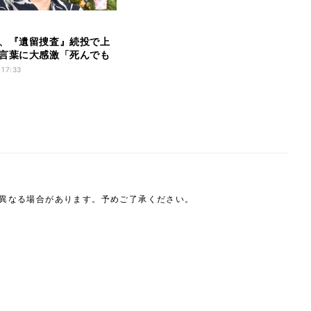
、『遺留捜査』続投で上
言葉に大感激「死んでも
」
 17:33
は異なる場合があります。予めご了承ください。