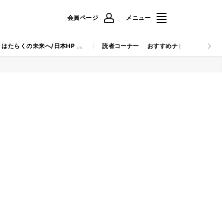
会員ページ
メニュー
はたらくの未来へ/日本HP
読者コーナー
おすすめナビ
マイナビB