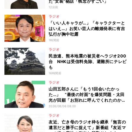
た“女装”秘話「執念がすごい」
12分前
ラジオ
「いい人キャラが…」「キャラクターと
はいえ…」お笑い芸人の離婚発表に有吉
弘行が胸中吐露
1時間前
ラジオ
民放連、熊本地震の被災者へラジオ200
台 NHKは受信料免除、避難所にテレビ
も
16時間前
ラジオ
山田五郎さんに「もう1回会いたかっ
た…」 “最後の対面”を爆笑問題・太田
光が回顧「お別れに呼んでくれたのか
な」
2026/08/06 08:00
ラジオ
友近、亡き母のラジオ枠を継承「無言の
遺言だと勝手に捉えて」新番組『友近マ