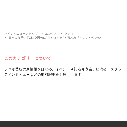
マイナビニューストップ
エンタメ
ラジオ
真木よう子、TOKIO国分に"ラジオ向き"と言われ「すごいやりたい!」
このカテゴリーについて
ラジオ番組の新情報をはじめ、イベントや記者発表会、出演者・スタッ
フインタビューなどの取材記事をお届けします。