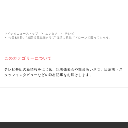
マイナビニューストップ
エンタメ
テレビ
今田&東野、"放課後電磁波クラブ"復活に意欲「ドローンで撮ってもらう」
このカテゴリーについて
テレビ番組の新情報をはじめ、記者発表会や舞台あいさつ、出演者・ス
タッフインタビューなどの取材記事をお届けします。