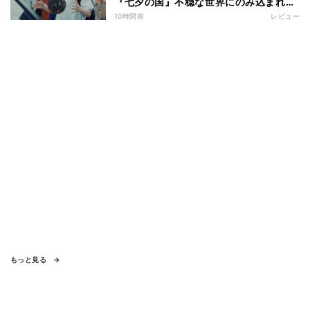
『七夕の国』不穏な世界にのみ込まれる
超常ミステリー
10時間前
レビュー
もっと見る