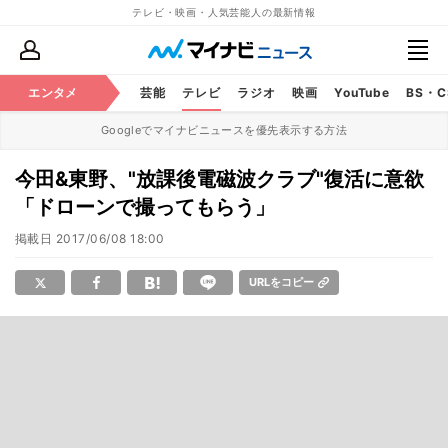
テレビ・映画・人気芸能人の最新情報
エンタメ
芸能
テレビ
ラジオ
映画
YouTube
BS・
Googleでマイナビニュースを優先表示する方法
今田&東野、"放課後電磁波クラブ"復活に意欲
「ドローンで撮ってもらう」
掲載日
2017/06/08 18:00
URLをコピー