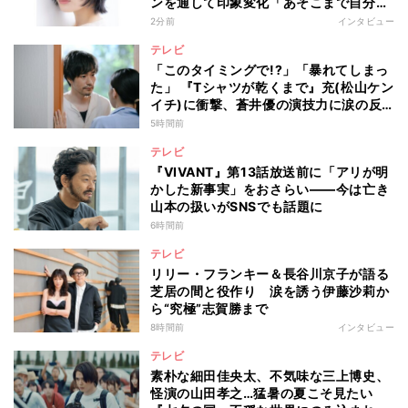
ンを通して印象変化「あそこまで自分に
正直に生きられる人は、なかなかいな
2分前
インタビュー
い」
テレビ
「このタイミングで!?」「暴れてしまっ
た」 『Tシャツが乾くまで』充(松山ケン
イチ)に衝撃、蒼井優の演技力に涙の反
響も
5時間前
テレビ
『VIVANT』第13話放送前に「アリが明
かした新事実」をおさらい――今は亡き
山本の扱いがSNSでも話題に
6時間前
テレビ
リリー・フランキー＆長谷川京子が語る
芝居の間と役作り 涙を誘う伊藤沙莉か
ら“究極”志賀勝まで
8時間前
インタビュー
テレビ
素朴な細田佳央太、不気味な三上博史、
怪演の山田孝之…猛暑の夏こそ見たい