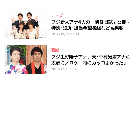
テレビ
フジ新人アナ4人の「研修日誌」公開 -
特技･短所･担当希望番組なども掲載
2017/05/09 08:14
芸能
フジ生野陽子アナ、夫･中村光宏アナの
太鼓にノロケ「特にカッコよかった」
2016/07/16 11:49