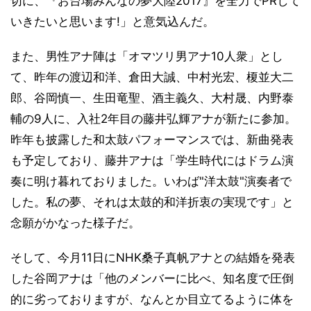
切に、『お台場みんなの夢大陸2017』を全力でPRして
いきたいと思います!」と意気込んだ。
また、男性アナ陣は「オマツリ男アナ10人衆」とし
て、昨年の渡辺和洋、倉田大誠、中村光宏、榎並大二
郎、谷岡慎一、生田竜聖、酒主義久、大村晟、内野泰
輔の9人に、入社2年目の藤井弘輝アナが新たに参加。
昨年も披露した和太鼓パフォーマンスでは、新曲発表
も予定しており、藤井アナは「学生時代にはドラム演
奏に明け暮れておりました。いわば"洋太鼓"演奏者で
した。私の夢、それは太鼓的和洋折衷の実現です」と
念願がかなった様子だ。
そして、今月11日にNHK桑子真帆アナとの結婚を発表
した谷岡アナは「他のメンバーに比べ、知名度で圧倒
的に劣っておりますが、なんとか目立てるように体を