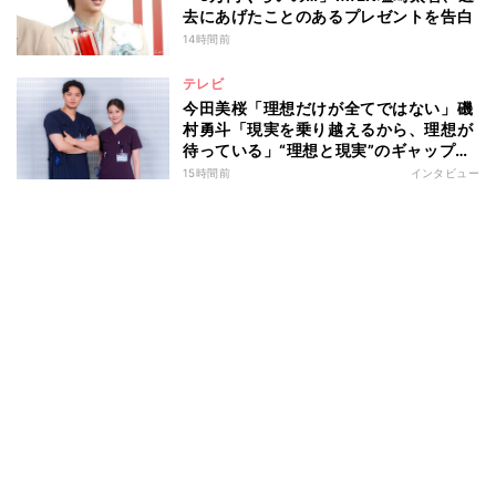
去にあげたことのあるプレゼントを告白
14時間前
テレビ
今田美桜「理想だけが全てではない」磯
村勇斗「現実を乗り越えるから、理想が
待っている」“理想と現実”のギャップに
悩む人へ 第一線で活躍する俳優2人の
15時間前
インタビュー
向き合い方とは