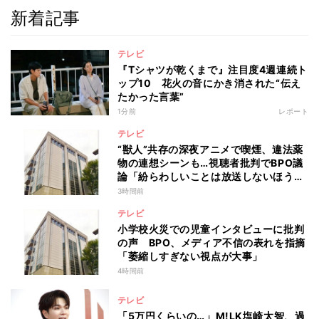
新着記事
テレビ
『Tシャツが乾くまで』注目度4週連続ト
ップ10 花火の音にかき消された“伝え
たかった言葉”
1分前
レポート
テレビ
“獣人”共存の深夜アニメで喫煙、違法薬
物の連想シーンも…視聴者批判でBPO議
論「紛らわしいことは放送しないほう
が」
3時間前
テレビ
小学校火災での児童インタビューに批判
の声 BPO、メディア不信の表れを指摘
「萎縮しすぎない視点が大事」
4時間前
テレビ
「5万円くらいの…」M!LK塩崎太智、過