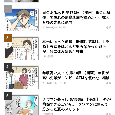
田舎あるある 第173回 【漫画】田舎に移
住して憧れの家庭菜園を始めたが、数カ
月後の光景に絶句
2026/08/08 20:15
連載
本当にあった退職・離職話 第82回 【漫
画】有給をほとんど取らなかった部下
が、急に休み始めた理由
13時間前
連載
年収高い人って 第24回 【漫画】年収が
高い先輩がコンビニATMを使わない理由
2026/08/07 21:28
連載
タワマン暮らし 第153回 【漫画】「外が
灼熱すぎる…でも…」タワマンに住んで
分かった夏のメリット
16時間前
連載