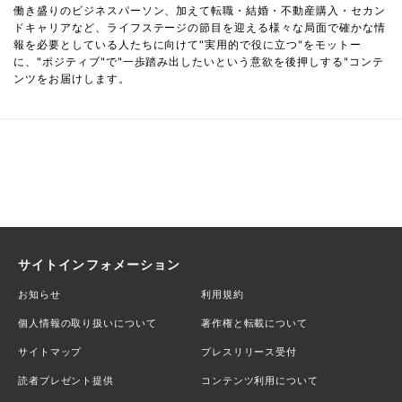
働き盛りのビジネスパーソン、加えて転職・結婚・不動産購入・セカン
ドキャリアなど、ライフステージの節目を迎える様々な局面で確かな情
報を必要としている人たちに向けて"実用的で役に立つ"をモットー
に、"ポジティブ"で"一歩踏み出したいという意欲を後押しする"コンテ
ンツをお届けします。
サイトインフォメーション
お知らせ
利用規約
個人情報の取り扱いについて
著作権と転載について
サイトマップ
プレスリリース受付
読者プレゼント提供
コンテンツ利用について