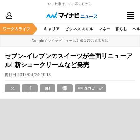
いい仕事は、いい暮らしから
ワーク＆ライフ
キャリア
ビジネススキル
マネー
暮らし
ヘ
Googleでマイナビニュースを優先表示する方法
セブン-イレブンのスイーツが全面リニューア
ル! 新シュークリームなど発売
掲載日
2017/04/24 19:18
URLをコピー