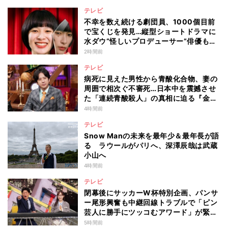
テレビ
不幸を数え続ける劇団員、1000個目前
で宝くじを発見…縦型ショートドラマに
水ダウ“怪しいプロデューサー”俳優も出
演
2時間前
テレビ
病死に見えた男性から青酸化合物、妻の
周囲で相次ぐ不審死…日本中を震撼させ
た「連続青酸殺人」の真相に迫る『金曜
ミステリークラブ!!!』
4時間前
テレビ
Snow Manの未来を最年少＆最年長が語
る ラウールがパリへ、深澤辰哉は武蔵
小山へ
4時間前
テレビ
閉幕後にサッカーW杯特別企画、パンサ
ー尾形興奮も中継回線トラブルで「ピン
芸人に勝手にツッコむアワード」が緊急
開幕『脱力タイムズ』
5時間前