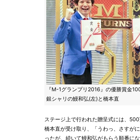
『M-1グランプリ2016』の優勝賞金1
銀シャリの鰻和弘(左)と橋本直
ステージ上で行われた贈呈式には、50
橋本直が受け取り、「うわっ、さすがに
ったが、続いて鰻和弘がもらう順番にな