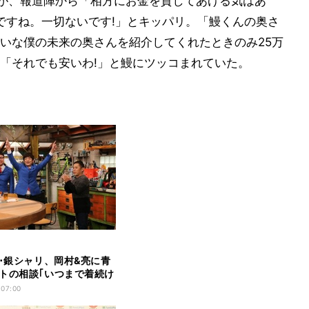
たが、報道陣から「相方にお金を貸してあげる気はあ
ですね。一切ないです!」とキッパリ。「鰻くんの奥さ
いな僕の未来の奥さんを紹介してくれたときのみ25万
「それでも安いわ!」と鰻にツッコまれていた。
者･銀シャリ、岡村&亮に青
トの相談｢いつまで着続け
｣
 07:00