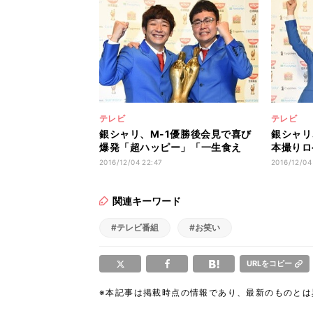
テレビ
テレビ
銀シャリ、M-1優勝後会見で喜び
銀シャリ
爆発「超ハッピー」「一生食え
本撮りロ
る」
クイズで
2016/12/04 22:47
2016/12/04
関連キーワード
#テレビ番組
#お笑い
URLをコピー
※本記事は掲載時点の情報であり、最新のものと