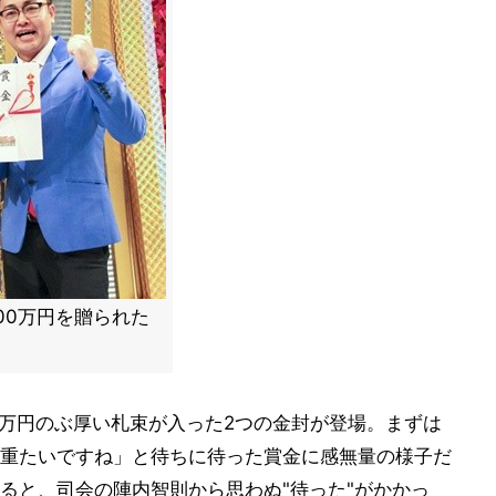
000万円を贈られた
0万円のぶ厚い札束が入った2つの金封が登場。まずは
重たいですね」と待ちに待った賞金に感無量の様子だ
ると、司会の陣内智則から思わぬ"待った"がかかっ