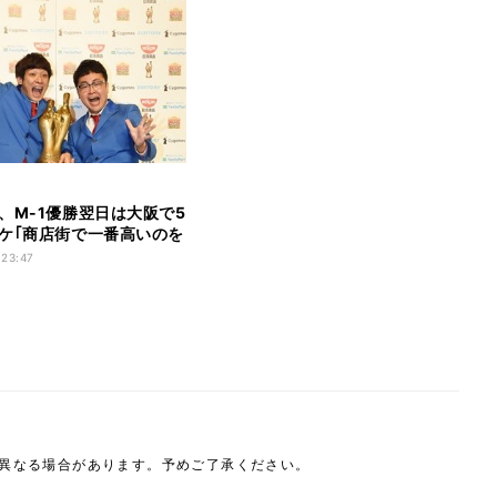
、M-1優勝翌日は大阪で5
ケ｢商店街で一番高いのを
｣
 23:47
は異なる場合があります。予めご了承ください。