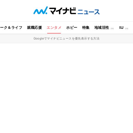
ワーク＆ライフ
就職応援
エンタメ
ホビー
特集
地域活性
IIJ
Googleでマイナビニュースを優先表示する方法