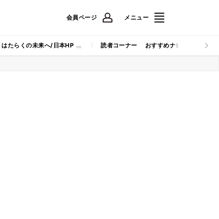
会員ページ
メニュー
はたらくの未来へ/日本HP
読者コーナー
おすすめナビ
マイナビB