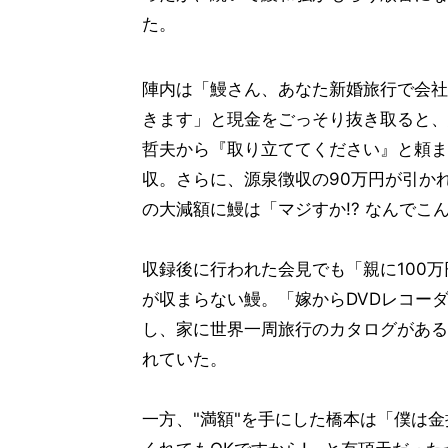
た。
陣内は「鰻さん、あなた新婚旅行で会社
きます」と現金をごっそり抜き取ると、
哲夫から『取り立ててください』と頼ま
収。さらに、源泉徴収の90万円が引か
の大減額に鰻は「マジすか!? なんでこ
収録後に行われた会見でも「親に100
が収まらない鰻。「嫁からDVDレコー
し、家に世界一周旅行のカタログがある
れていた。
一方、"満額"を手にした橋本は「僕は