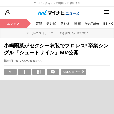
テレビ・映画・人気芸能人の最新情報
エンタメ
芸能
テレビ
ラジオ
映画
YouTube
BS・
Googleでマイナビニュースを優先表示する方法
小嶋陽菜がセクシー衣装でプロレス! 卒業シン
グル「シュートサイン」MV公開
掲載日
2017/02/20 04:00
URLをコピー