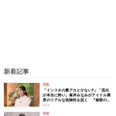
新着記事
芸能
「インスタの裏アカとかない?」「流出
が本当に怖い」峯岸みなみがアイドル業
界のリアルな危険性を説く 『秘密のマ
マ園』特別編
6分前
芸能