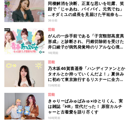
同棲解消を決断、正直な思いを吐露、笑
顔で「じゃあね、バイバイ。元気でね」
…オダミユの成長を見届けた平祐奈も思
わず涙 『ガールオアレディ3』
36分前
芸能
がんの一歩手前である「子宮頸部高度異
形成」と診断され、円錐切除術を受けた
井口綾子が病気発覚時のリアルな心境や
葛藤を語る ABEMAトーク番組『青春
1時間前
あっぷで～と -もっと話そう、子宮頸が
芸能
ん予防-』
乃木坂46賀喜遥香「ハンディファンとか
タオルとか持っていくんだよ！」夏休み
に初めて東京旅行するリスナーに全力ア
ドバイス！
15時間前
芸能
きゃりーぱみゅぱみゅ×ゆとりくん、実
は雑誌「HR」世代だった！ 原宿カルチ
ャーと古着愛を語り尽くす
16時間前