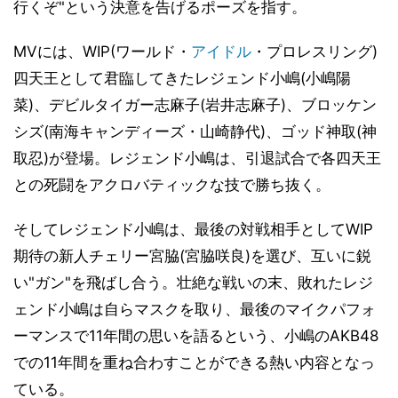
行くぞ"という決意を告げるポーズを指す。
MVには、WIP(ワールド・
アイドル
・プロレスリング)
四天王として君臨してきたレジェンド小嶋(小嶋陽
菜)、デビルタイガー志麻子(岩井志麻子)、ブロッケン
シズ(南海キャンディーズ・山崎静代)、ゴッド神取(神
取忍)が登場。レジェンド小嶋は、引退試合で各四天王
との死闘をアクロバティックな技で勝ち抜く。
そしてレジェンド小嶋は、最後の対戦相手としてWIP
期待の新人チェリー宮脇(宮脇咲良)を選び、互いに鋭
い"ガン"を飛ばし合う。壮絶な戦いの末、敗れたレジ
ェンド小嶋は自らマスクを取り、最後のマイクパフォ
ーマンスで11年間の思いを語るという、小嶋のAKB48
での11年間を重ね合わすことができる熱い内容となっ
ている。