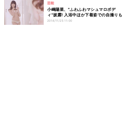
芸能
小嶋陽菜、"ふわふわマシュマロボデ
ィ"披露! 入浴中ほか下着姿での自撮りも
2014/11/25 11:00