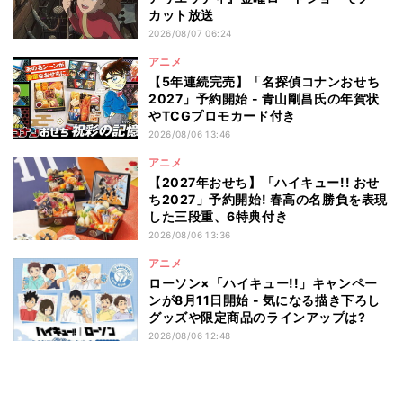
カット放送
2026/08/07 06:24
アニメ
【5年連続完売】「名探偵コナンおせち
2027」予約開始 - 青山剛昌氏の年賀状
やTCGプロモカード付き
2026/08/06 13:46
アニメ
【2027年おせち】「ハイキュー!! おせ
ち2027」予約開始! 春高の名勝負を表現
した三段重、6特典付き
2026/08/06 13:36
アニメ
ローソン×「ハイキュー!!」キャンペー
ンが8月11日開始 - 気になる描き下ろし
グッズや限定商品のラインアップは?
2026/08/06 12:48