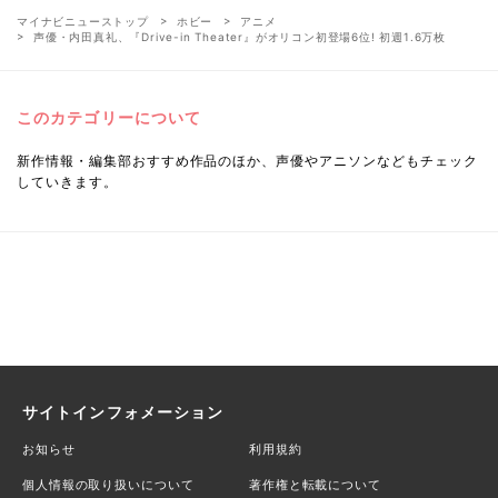
マイナビニューストップ
ホビー
アニメ
声優・内田真礼、『Drive-in Theater』がオリコン初登場6位! 初週1.6万枚
このカテゴリーについて
新作情報・編集部おすすめ作品のほか、声優やアニソンなどもチェック
していきます。
サイトインフォメーション
お知らせ
利用規約
個人情報の取り扱いについて
著作権と転載について