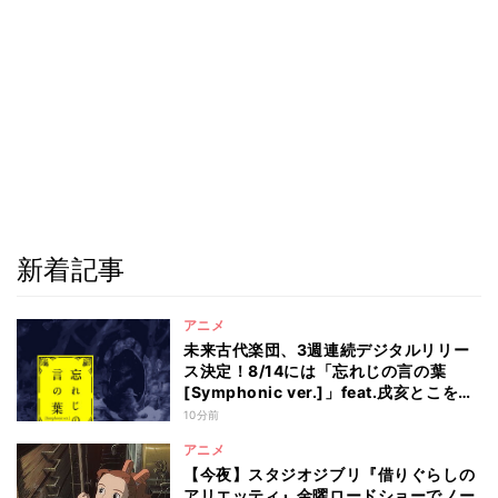
新着記事
アニメ
未来古代楽団、3週連続デジタルリリー
ス決定！8/14には「忘れじの言の葉
[Symphonic ver.]」feat.戌亥とこを配
信
10分前
アニメ
【今夜】スタジオジブリ『借りぐらしの
アリエッティ』金曜ロードショーでノー