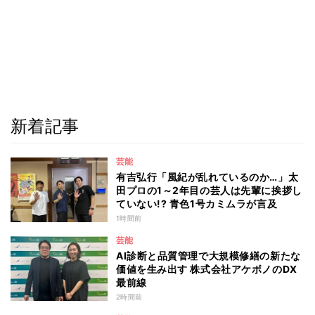
新着記事
芸能
有吉弘行「風紀が乱れているのか…」太
田プロの1～2年目の芸人は先輩に挨拶し
ていない!? 青色1号カミムラが言及
1時間前
芸能
AI診断と品質管理で大規模修繕の新たな
価値を生み出す 株式会社アケボノのDX
最前線
2時間前