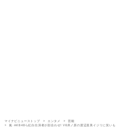
マイナビニューストップ
エンタメ
芸能
嵐･AKB48ら紅白出演者が顔合わせ! V6井ノ原の渡辺直美イジリに笑いも