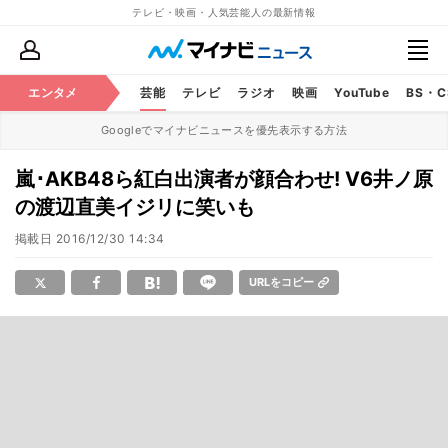
テレビ・映画・人気芸能人の最新情報
エンタメ
芸能
テレビ
ラジオ
映画
YouTube
BS・
Googleでマイナビニュースを優先表示する方法
嵐･AKB48ら紅白出演者が顔合わせ! V6井ノ原
の渡辺直美イジリに笑いも
掲載日
2016/12/30 14:34
URLをコピー