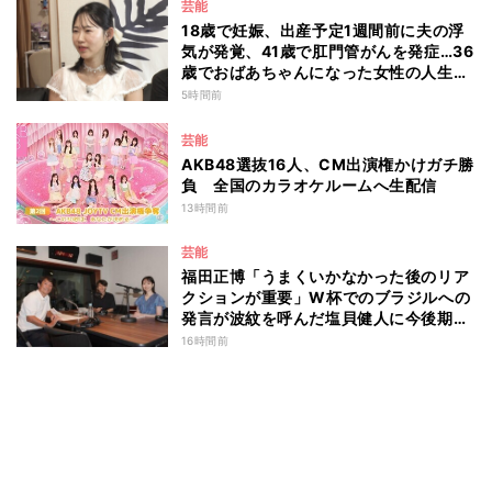
芸能
18歳で妊娠、出産予定1週間前に夫の浮
気が発覚、41歳で肛門管がんを発症…36
歳でおばあちゃんになった女性の人生に
島田珠代も思わず涙 『愛のハイエナ
5時間前
season6』
芸能
AKB48選抜16人、CM出演権かけガチ勝
負 全国のカラオケルームへ生配信
13時間前
芸能
福田正博「うまくいかなかった後のリア
クションが重要」W杯でのブラジルへの
発言が波紋を呼んだ塩貝健人に今後期待
することは？
16時間前