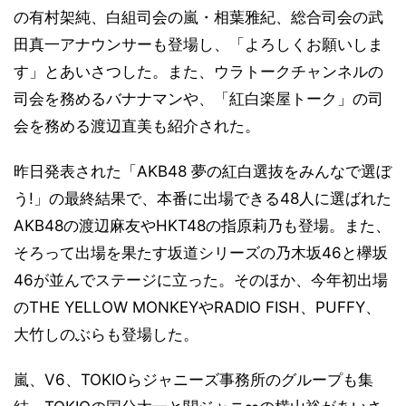
の有村架純、白組司会の嵐・相葉雅紀、総合司会の武
田真一アナウンサーも登場し、「よろしくお願いしま
す」とあいさつした。また、ウラトークチャンネルの
司会を務めるバナナマンや、「紅白楽屋トーク」の司
会を務める渡辺直美も紹介された。
昨日発表された「AKB48 夢の紅白選抜をみんなで選ぼ
う!」の最終結果で、本番に出場できる48人に選ばれた
AKB48の渡辺麻友やHKT48の指原莉乃も登場。また、
そろって出場を果たす坂道シリーズの乃木坂46と欅坂
46が並んでステージに立った。そのほか、今年初出場
のTHE YELLOW MONKEYやRADIO FISH、PUFFY、
大竹しのぶらも登場した。
嵐、V6、TOKIOらジャニーズ事務所のグループも集