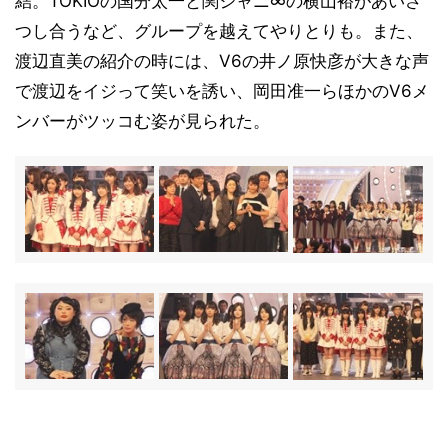
結。TOKIOの国分太一と関ジャニ∞の横山裕があいさ
つし合うなど、グループを越えてやりとりも。また、
渡辺直美の紹介の時には、V6の井ノ原快彦が大きな声
で渡辺をイジって笑いを誘い、岡田准一らほかのV6メ
ンバーがツッコむ姿が見られた。