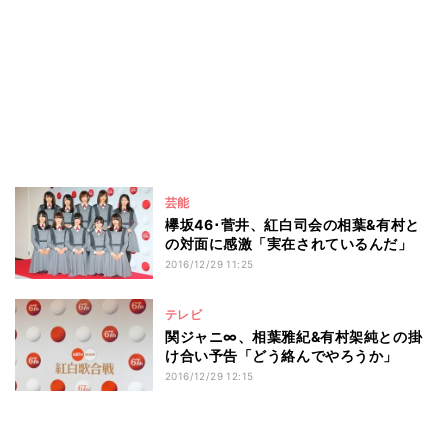
芸能
欅坂46･菅井、紅白司会の相葉&有村と
の対面に感激「実在されているんだ」
2016/12/29 11:25
テレビ
関ジャニ∞、相葉雅紀&有村架純との掛
け合い予告「どう絡んでやろうか」
2016/12/29 12:15