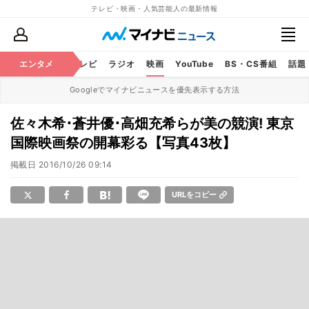
テレビ・映画・人気芸能人の最新情報
エンタメ
芸能
テレビ
ラジオ
映画
YouTube
BS・CS番組
話題
Googleでマイナビニュースを優先表示する方法
佐々木希･蒼井優･高畑充希らが美の競演! 東京
国際映画祭の開幕彩る【写真43枚】
掲載日
2016/10/26 09:14
URLをコピー