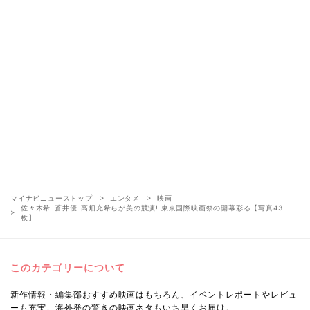
マイナビニューストップ
エンタメ
映画
佐々木希･蒼井優･高畑充希らが美の競演! 東京国際映画祭の開幕彩る【写真43
枚】
このカテゴリーについて
新作情報・編集部おすすめ映画はもちろん、イベントレポートやレビュ
ーも充実。海外発の驚きの映画ネタもいち早くお届け。