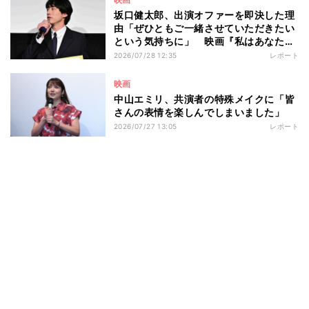
坂口健太郎、出演オファーを即決した理
由「ぜひともご一緒させていただきたい
という気持ちに」 映画『私はあなたを
知らない、』完成披露舞台挨拶
2026/07/28 12:35
レポート
映画
中山エミリ、共演者の特殊メイクに「皆
さんの表情を楽しんでしまいました」
2026/07/27 13:05
レポート