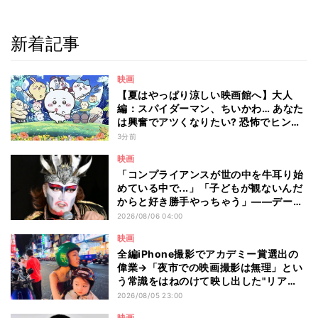
新着記事
映画
【夏はやっぱり涼しい映画館へ】大人
編：スパイダーマン、ちいかわ… あなた
は興奮でアツくなりたい? 恐怖でヒンヤ
リしたい? - 編集部が注目する最新映画5
3分前
選
映画
「コンプライアンスが世の中を牛耳り始
めている中で...」「子どもが観ないんだ
からと好き勝手やっちゃう」――デーモ
ン閣下が語る映画『レディ・オア・ノッ
2026/08/06 04:00
ト2』の"狂気"とは?
映画
全編iPhone撮影でアカデミー賞選出の
偉業→「夜市での映画撮影は無理」とい
う常識をはねのけて映し出した"リア
ル"とは――ツォウ監督が語る映画『左
2026/08/05 23:00
利き少女』の舞台裏
映画