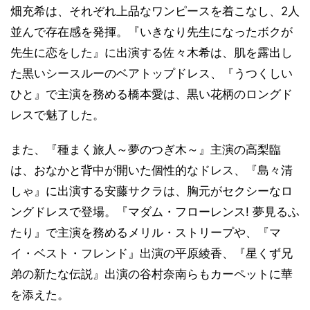
畑充希は、それぞれ上品なワンピースを着こなし、2人
並んで存在感を発揮。『いきなり先生になったボクが
先生に恋をした』に出演する佐々木希は、肌を露出し
た黒いシースルーのベアトップドレス、『うつくしい
ひと』で主演を務める橋本愛は、黒い花柄のロングド
レスで魅了した。
また、『種まく旅人～夢のつぎ木～』主演の高梨臨
は、おなかと背中が開いた個性的なドレス、『島々清
しゃ』に出演する安藤サクラは、胸元がセクシーなロ
ングドレスで登場。『マダム・フローレンス! 夢見るふ
たり』で主演を務めるメリル・ストリープや、『マ
イ・ベスト・フレンド』出演の平原綾香、『星くず兄
弟の新たな伝説』出演の谷村奈南らもカーペットに華
を添えた。