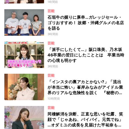
は？
1時間前
芸能
石垣牛の握りに豚串…ガレッジセール・
ゴリおすすめ！ 故郷・沖縄グルメの名店
を語る
3時間前
芸能
「派手にしたくて…」阪口珠美、乃木坂
46卒業の翌日にしたこととは 卒業当時
の心境も明かす
3時間前
芸能
「インスタの裏アカとかない?」「流出
が本当に怖い」峯岸みなみがアイドル業
界のリアルな危険性を説く 『秘密のマ
マ園』特別編
10時間前
芸能
同棲解消を決断、正直な思いを吐露、笑
顔で「じゃあね、バイバイ。元気でね」
…オダミユの成長を見届けた平祐奈も思