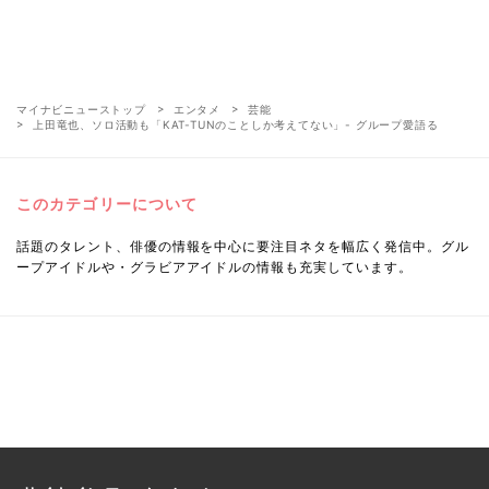
マイナビニューストップ
エンタメ
芸能
上田竜也、ソロ活動も「KAT-TUNのことしか考えてない」- グループ愛語る
このカテゴリーについて
話題のタレント、俳優の情報を中心に要注目ネタを幅広く発信中。グル
ープアイドルや・グラビアアイドルの情報も充実しています。