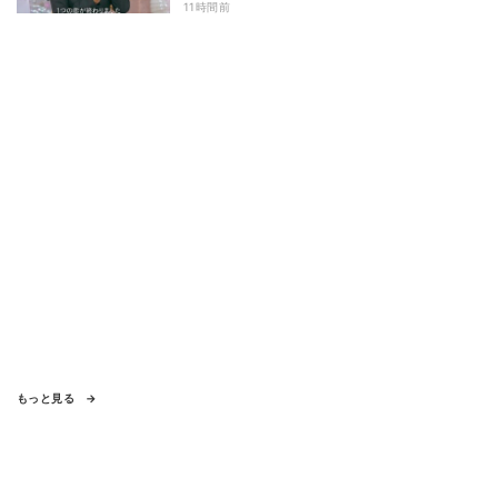
わず涙 『ガールオアレディ3』
11時間前
もっと見る