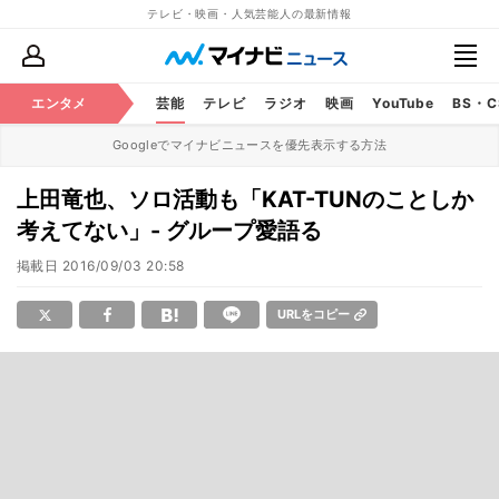
テレビ・映画・人気芸能人の最新情報
エンタメ
芸能
テレビ
ラジオ
映画
YouTube
BS・
Googleでマイナビニュースを優先表示する方法
上田竜也、ソロ活動も「KAT-TUNのことしか
考えてない」- グループ愛語る
掲載日
2016/09/03 20:58
URLをコピー