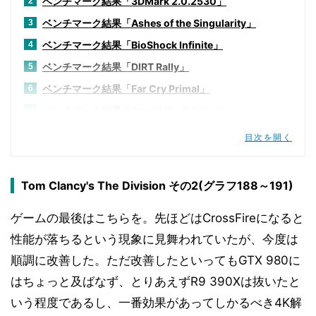
ベンチマーク結果「3DMark 2.0.2530」
2
ベンチマーク結果「Ashes of the Singularity」
3
ベンチマーク結果「BioShock Infinite」
4
ベンチマーク結果「DIRT Rally」
5
ベンチマーク結果「Far Cry Primal」
6
ベンチマーク結果「Grand Theft Auto V」
7
ベンチマーク結果「Hitman Absolution」
8
目次を開く
ベンチマーク結果「Metro redux」
9
ベンチマーク結果「Tom Clancy's The Division」
10
Tom Clancy's The Division その2(グラフ188～191)
ベンチマーク結果「Thief」
11
ゲームの最後はこちらを。先ほどはCrossFireになると
ベンチマーク結果「Steam VR」
12
性能が落ちるという現象に見舞われていたが、今度は
ベンチマーク結果「Basemark CL v1.1」
13
順調に改善した。ただ改善したといってもGTX 980に
ベンチマーク結果「ViennaCL 1.7.1」
14
はちょっと及ばなず、とりあえずR9 390Xは抜いたと
ベンチマーク結果「Sandra 2016」
15
いう程度であるし、一番効果があってしかるべき4K解
ベンチマーク結果「消費電力 & 動作周波数」
16