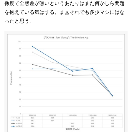
像度で全然差が無いというあたりはまだ何かしら問題
ベンチマーク結果「3DMark 2.0.2530」その2
17
を抱えている気はする。まぁそれでも多少マシにはな
ベンチマーク結果「DIRT Rally」その2
18
ったと思う。
ベンチマーク結果「Far Cry Primal」その2
19
ベンチマーク結果「Hitman 2016」その2
20
ベンチマーク結果「Rise of the Tomb Raider」その2
21
ベンチマーク結果「Tom Clancy's The Division」その
22
2
ベンチマーク結果「消費電力&動作周波数」その2
23