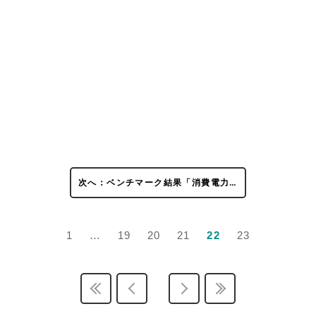
次へ：ベンチマーク結果「消費電力…
1
…
19
20
21
22
23