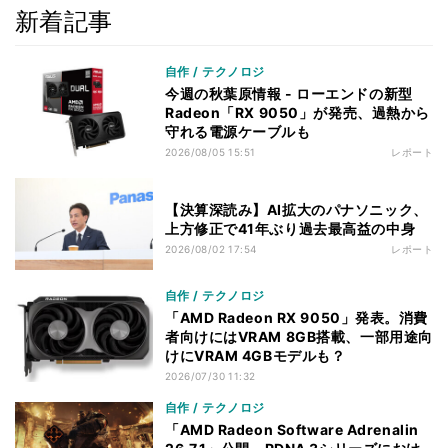
新着記事
自作 / テクノロジ
今週の秋葉原情報 - ローエンドの新型
Radeon「RX 9050」が発売、過熱から
守れる電源ケーブルも
2026/08/05 15:51
レポート
【決算深読み】AI拡大のパナソニック、
上方修正で41年ぶり過去最高益の中身
2026/08/02 17:54
レポート
自作 / テクノロジ
「AMD Radeon RX 9050」発表。消費
者向けにはVRAM 8GB搭載、一部用途向
けにVRAM 4GBモデルも？
2026/07/30 11:32
自作 / テクノロジ
「AMD Radeon Software Adrenalin