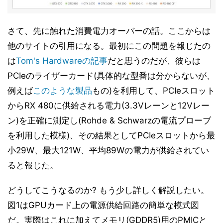
さて、先に触れた消費電力オーバーの話。ここからは
他のサイトの引用になる。最初にこの問題を報じたの
は
Tom's Hardwareの記事
だと思うのだが、彼らは
PCIeのライザーカード(具体的な型番は分からないが、
例えば
このような製品
もの)を利用して、PCIeスロット
からRX 480に供給される電力(3.3Vレーンと12Vレー
ン)を正確に測定し(Rohde & Schwarzの電流プローブ
を利用した模様)、その結果としてPCIeスロットから最
小29W、最大121W、平均89Wの電力が供給されてい
ると報じた。
どうしてこうなるのか? もう少し詳しく解説したい。
図1はGPUカード上の電源供給回路の簡単な模式図
だ。実際はこれに加えてメモリ(GDDR5)用のPMICと