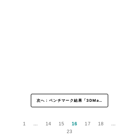
次へ：ベンチマーク結果「3DMa…
1
…
14
15
16
17
18
…
23