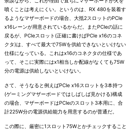
余談ながら、これが理由で直ちにマザーボードが火を
噴くことは考えにくい。というのは、RX 480を装着す
るようなマザーボードの場合、大抵2スロットのPCIe
x16レーンが用意されているからだ。またPCIeの話に
戻るが、PCIeスロット(正確に書けばPCIe x16のコネ
クタ)は、すべて最大で75Wを供給できないといけない
仕様になっている。これはx16のコネクタの仕様であ
って、そこに実際にはx1相当しか配線がなくても75W
分の電源は供給しないといけない。
さて、そうなると例えばPCIe x16スロットを3本持つ
(ゲーミングマザーボードではしばしば見かける)構成
の場合、マザーボードはPCIeのスロット3本用に、合
計225W分の電源供給能力を用意するのが普通だ。
この際に、厳密に1スロット75Wとかチェックすること