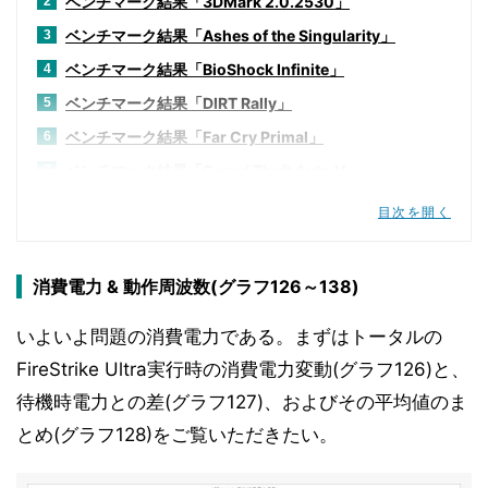
ベンチマーク結果「3DMark 2.0.2530」
2
ベンチマーク結果「Ashes of the Singularity」
3
ベンチマーク結果「BioShock Infinite」
4
ベンチマーク結果「DIRT Rally」
5
ベンチマーク結果「Far Cry Primal」
6
ベンチマーク結果「Grand Theft Auto V」
7
ベンチマーク結果「Hitman Absolution」
8
目次を開く
ベンチマーク結果「Metro redux」
9
ベンチマーク結果「Tom Clancy's The Division」
10
消費電力 & 動作周波数(グラフ126～138)
ベンチマーク結果「Thief」
11
いよいよ問題の消費電力である。まずはトータルの
ベンチマーク結果「Steam VR」
12
FireStrike Ultra実行時の消費電力変動(グラフ126)と、
ベンチマーク結果「Basemark CL v1.1」
13
待機時電力との差(グラフ127)、およびその平均値のま
ベンチマーク結果「ViennaCL 1.7.1」
14
とめ(グラフ128)をご覧いただきたい。
ベンチマーク結果「Sandra 2016」
15
ベンチマーク結果「消費電力 & 動作周波数」
16