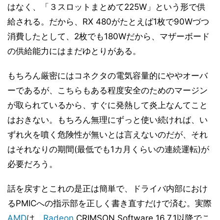
はなく、「３スロットまとめて225W」という形で供
給される。だから、RX 480がたとえば1枚で90Wづつ
消費したとして、2枚でも180Wだから、マザーボード
の供給能力にはまだゆとりがある。
もちろん厳密にはコネクタの電気容量的にややオーバ
ーであるが、こちらもある程度安全のためのマージン
が取られているから、すぐに発熱して炎上なんてこと
はおきない。もちろん無理にずっと使い続ければ、い
ずれ火を噴く危険性が無いとは言えないのだが、それ
はそれなりの期間(最低でも1カ月くらいの連続運転)が
必要だろう。
話を戻すとこれの是正は簡単で、ドライバ内部におけ
るPMICへの指示部を正しく書き直すだけで済む。実際
AMD
は、
Radeon
CRIMSON Software 16.7.1以降でこ