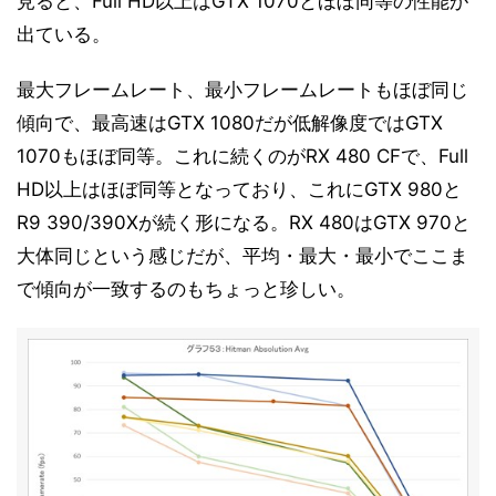
見ると、Full HD以上はGTX 1070とほぼ同等の性能が
ベンチマーク結果「3DMark 2.0.2530」その2
17
出ている。
ベンチマーク結果「DIRT Rally」その2
18
最大フレームレート、最小フレームレートもほぼ同じ
ベンチマーク結果「Far Cry Primal」その2
19
傾向で、最高速はGTX 1080だが低解像度ではGTX
ベンチマーク結果「Hitman 2016」その2
20
1070もほぼ同等。これに続くのがRX 480 CFで、Full
ベンチマーク結果「Rise of the Tomb Raider」その2
21
HD以上はほぼ同等となっており、これにGTX 980と
ベンチマーク結果「Tom Clancy's The Division」その
22
2
R9 390/390Xが続く形になる。RX 480はGTX 970と
ベンチマーク結果「消費電力&動作周波数」その2
23
大体同じという感じだが、平均・最大・最小でここま
で傾向が一致するのもちょっと珍しい。