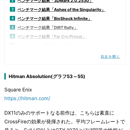
ベンチマーク結果「3DMark 2.0.2530」
2
ベンチマーク結果「Ashes of the Singularity」
3
ベンチマーク結果「BioShock Infinite」
4
ベンチマーク結果「DIRT Rally」
5
ベンチマーク結果「Far Cry Primal」
6
ベンチマーク結果「Grand Theft Auto V」
7
ベンチマーク結果「Hitman Absolution」
8
目次を開く
ベンチマーク結果「Metro redux」
9
ベンチマーク結果「Tom Clancy's The Division」
10
Hitman Absolution(グラフ53～55)
ベンチマーク結果「Thief」
11
Square Enix
ベンチマーク結果「Steam VR」
12
https://hitman.com/
ベンチマーク結果「Basemark CL v1.1」
13
ベンチマーク結果「ViennaCL 1.7.1」
14
DX11のみのサポートなる前作は、こちらは素直に
ベンチマーク結果「Sandra 2016」
15
CrossFireの効果が発揮された。平均フレームレートで
ベンチマーク結果「消費電力 & 動作周波数」
16