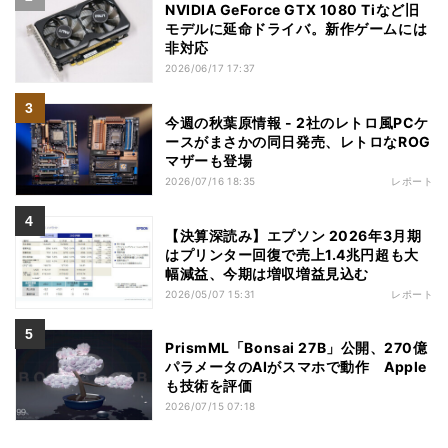
NVIDIA GeForce GTX 1080 Tiなど旧
モデルに延命ドライバ。新作ゲームには
非対応
2026/06/17 17:37
今週の秋葉原情報 - 2社のレトロ風PCケ
ースがまさかの同日発売、レトロなROG
マザーも登場
2026/07/16 18:35
レポート
【決算深読み】エプソン 2026年3月期
はプリンター回復で売上1.4兆円超も大
幅減益、今期は増収増益見込む
2026/05/07 15:31
レポート
PrismML「Bonsai 27B」公開、270億
パラメータのAIがスマホで動作 Apple
も技術を評価
2026/07/15 07:18