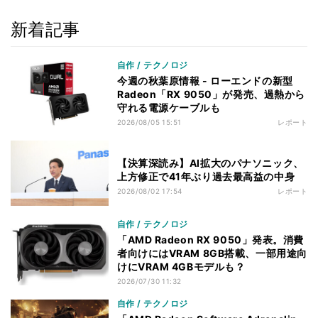
新着記事
自作 / テクノロジ
今週の秋葉原情報 - ローエンドの新型
Radeon「RX 9050」が発売、過熱から
守れる電源ケーブルも
2026/08/05 15:51
レポート
【決算深読み】AI拡大のパナソニック、
上方修正で41年ぶり過去最高益の中身
2026/08/02 17:54
レポート
自作 / テクノロジ
「AMD Radeon RX 9050」発表。消費
者向けにはVRAM 8GB搭載、一部用途向
けにVRAM 4GBモデルも？
2026/07/30 11:32
自作 / テクノロジ