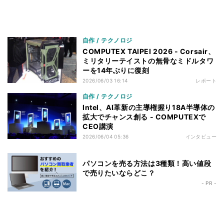
自作 / テクノロジ
COMPUTEX TAIPEI 2026 - Corsair、
ミリタリーテイストの無骨なミドルタワ
ーを14年ぶりに復刻
2026/06/03 16:14
レポート
自作 / テクノロジ
Intel、AI革新の主導権握り18A半導体の
拡大でチャンス創る - COMPUTEXで
CEO講演
2026/06/04 05:36
インタビュー
パソコンを売る方法は3種類！高い値段
で売りたいならどこ？
- PR -