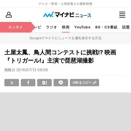
テレビ・映画・人気芸能人の最新情報
エンタメ
芸能
テレビ
ラジオ
映画
YouTube
BS・CS番組
話題
Googleでマイナビニュースを優先表示する方法
土屋太鳳、鳥人間コンテストに挑戦!? 映画
『トリガール!』主演で琵琶湖撮影
掲載日
2016/07/12 06:00
URLをコピー