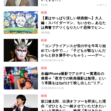
2分前
レポート
映画
【夏はやっぱり涼しい映画館へ】大人
編：スパイダーマン、ちいかわ… あなた
は興奮でアツくなりたい? 恐怖でヒンヤ
リしたい? - 編集部が注目する最新映画5
5時間前
選
映画
「コンプライアンスが世の中を牛耳り始
めている中で...」「子どもが観ないんだ
からと好き勝手やっちゃう」――デーモ
ン閣下が語る映画『レディ・オア・ノッ
2026/08/06 04:00
ト2』の"狂気"とは?
映画
全編iPhone撮影でアカデミー賞選出の
偉業→「夜市での映画撮影は無理」とい
う常識をはねのけて映し出した"リア
ル"とは――ツォウ監督が語る映画『左
2026/08/05 23:00
利き少女』の舞台裏
映画
坂口健太郎、出演オファーを即決した理
由「ぜひともご一緒させていただきたい
という気持ちに」 映画『私はあなたを