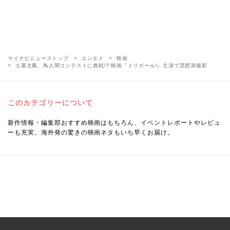
マイナビニューストップ
エンタメ
映画
土屋太鳳、鳥人間コンテストに挑戦!? 映画『トリガール!』主演で琵琶湖撮影
このカテゴリーについて
新作情報・編集部おすすめ映画はもちろん、イベントレポートやレビュ
ーも充実。海外発の驚きの映画ネタもいち早くお届け。