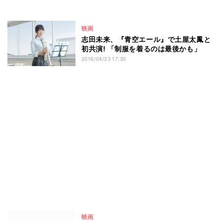
映画
志田未来、『青空エール』で土屋太鳳と
初共演! 「制服を着るのは最後かも」
2016/04/23 17:30
映画