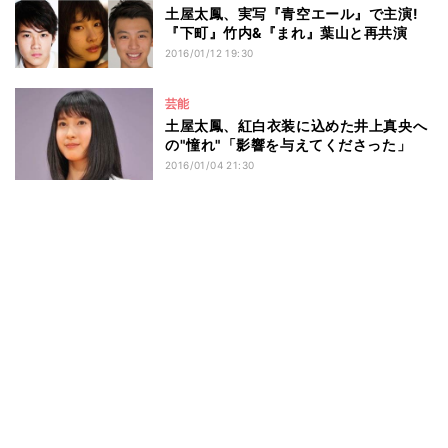
土屋太鳳、実写『青空エール』で主演!
『下町』竹内&『まれ』葉山と再共演
2016/01/12 19:30
芸能
土屋太鳳、紅白衣装に込めた井上真央へ
の"憧れ"「影響を与えてくださった」
2016/01/04 21:30