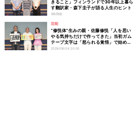
きること」フィンランドで30年以上暮ら
す翻訳家・森下圭子が語る人生のヒント
3時間前
芸能
“修悦体”生みの親・佐藤修悦「人を思い
やる気持ちだけで作ってきた」当初ガム
テープ文字は「怒られる覚悟」で始め
た？
2026/08/04 20:00