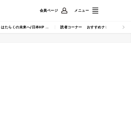
会員ページ
メニュー
はたらくの未来へ/日本HP
読者コーナー
おすすめナビ
マイナビB