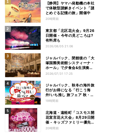
【静岡】ヤマハ発動機の本社
で体験型謎解きイベント「謎
とめぐる記憶の旅」開催中
20時間前
東京都「北区花火会」9月26
日開催 - 今年の見どころは?
有料席も
2026/08/05 21:06
ジャルパック、閉館後の「大
塚国際美術館システィーナ・
ホール」で夕食会&生演奏を
楽しむツアーを販売 – 徳島を
2026/07/31 17:25
巡る5つのコース
ジャルパック、秋冬の海外旅
行がお得になる「行こう海
外!いち推し 旅フェア 秋・冬
編」フェアを開催
19時間前
北海道・遠軽町「コスモス開
花宣言花火大会」8月29日開
催 - キッズファミリー優先観
覧エリアも新設
20時間前