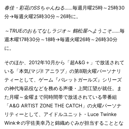
春佳・彩花のSSちゃんねる
……毎週月曜25時～25時30
分→毎週火曜25時30分～26時に。
～TRUEのおもてなしラジオ～ 鶴松屋へようこそ
……毎
週木曜17時30分～18時→毎週火曜26時～26時30分
に。
そのほか、2012年10月から「超A&G＋」で放送されて
いる「本気(マジ)! アニラブ」の第8期火曜パーソナリ
ティーとして、ゲーム『バレットガールズ』シリーズ
の神代海凪役などを務める声優・上間江望が就任。ま
た月曜～金曜まで同時間帯で放送されている帯番組
「A&G ARTIST ZONE THE CATCH」の火曜パーソナ
リティーとして、アイドルユニット・Luce Twinke
Wink☆の宇佐美幸乃と錦織めぐみが担当することとな