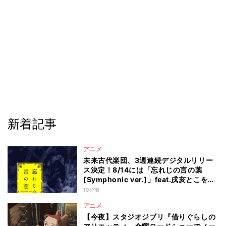
新着記事
アニメ
未来古代楽団、3週連続デジタルリリー
ス決定！8/14には「忘れじの言の葉
[Symphonic ver.]」feat.戌亥とこを配
信
10分前
アニメ
【今夜】スタジオジブリ『借りぐらしの