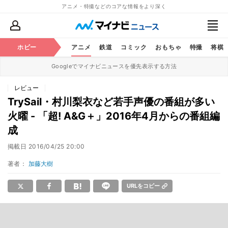
アニメ・特撮などのコアな情報をより深く
ホビー
アニメ
鉄道
コミック
おもちゃ
特撮
将棋
Googleでマイナビニュースを優先表示する方法
レビュー
TrySail・村川梨衣など若手声優の番組が多い
火曜 - 「超! A&G＋」2016年4月からの番組編
成
掲載日
2016/04/25 20:00
著者：
加藤大樹
URLをコピー