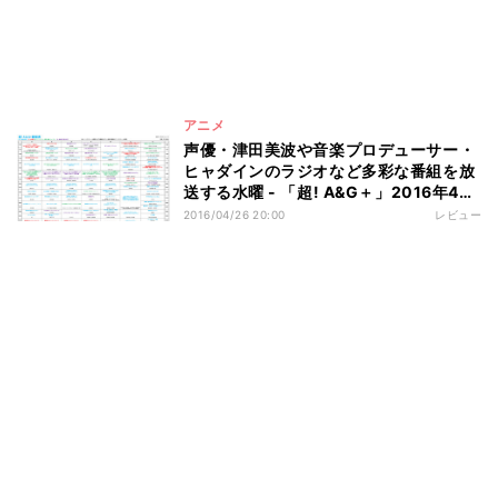
アニメ
声優・津田美波や音楽プロデューサー・
ヒャダインのラジオなど多彩な番組を放
送する水曜 - 「超! A&G＋」2016年4月
からの番組編成
2016/04/26 20:00
レビュー