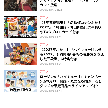
アリエッティ』金曜ロードショーでノー
カット放送
2026/08/07 06:24
アニメ
【5年連続完売】「名探偵コナンおせち
2027」予約開始 - 青山剛昌氏の年賀状
やTCGプロモカード付き
2026/08/06 13:46
アニメ
【2027年おせち】「ハイキュー!! おせ
ち2027」予約開始! 春高の名勝負を表現
した三段重、6特典付き
2026/08/06 13:36
アニメ
ローソン×「ハイキュー!!」キャンペー
ンが8月11日開始 - 気になる描き下ろし
グッズや限定商品のラインアップは?
2026/08/06 12:48