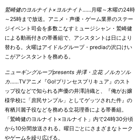
鷲崎健のヨルナイト×ヨルナイト
……月曜～木曜の24時
～25時まで放送。アニメ・声優・ゲーム業界のステー
ジイベント司会を多数こなすミュージシャン・鷲崎健
による動画付きの帯番組で、アシスタントは日により
替わる。火曜はアイドルグループ・prediaの沢口けい
こがアシスタントを務める。
ニューギングループpresents 井澤・立花 ノルカソル
カ
……TVアニメ『Go!プリンセスプリキュア』のスト
ップ役などで知られる声優の井澤詩織と、『俺がお嬢
様学校に「庶民サンプル」としてゲッツされた件』の
有栖川麗子役などを務める立花理香による帯番組。
「鷲崎健のヨルナイト×ヨルナイト」内で24時30分頃
から10分間放送される。曜日ごとにさまざまなトーク
やゲームを繰り広げる。