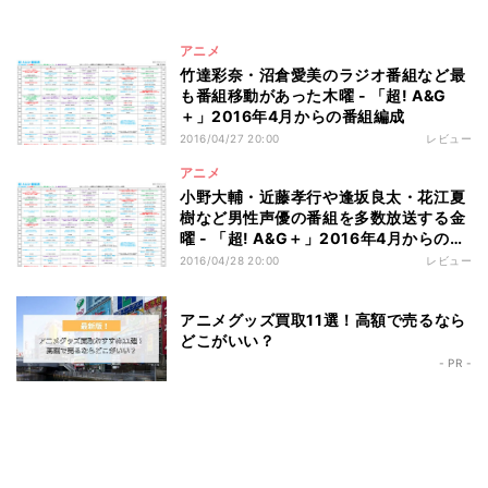
アニメ
竹達彩奈・沼倉愛美のラジオ番組など最
も番組移動があった木曜 - 「超! A&G
＋」2016年4月からの番組編成
2016/04/27 20:00
レビュー
アニメ
小野大輔・近藤孝行や逢坂良太・花江夏
樹など男性声優の番組を多数放送する金
曜 - 「超! A&G＋」2016年4月からの番
組編成
2016/04/28 20:00
レビュー
アニメグッズ買取11選！高額で売るなら
どこがいい？
- PR -