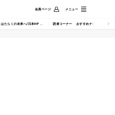
会員ページ
メニュー
はたらくの未来へ/日本HP
読者コーナー
おすすめナビ
マイナビB