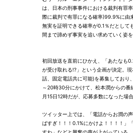
は、日本の刑事事件における裁判有罪率
際に裁判で有罪になる確率)99.9%に
無実を証明できる確率が0.1％だとして
間まで諦めず事実を追い求めていく姿を
初回放送を直前にひかえ、「あたなも0.
が受け取れる!?」という企画が決定。
話、固定電話共に可能)を募集しており、総
～20時30分にかけて、松本潤からの
月15日12時だが、応募多数になった
ツイッター上では、「電話からお潤の声
ばすぎ！！！0.1%にかけよ！！！！
すわ」などと興奮の声が上がっている。