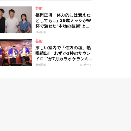
芸能
福田正博「体力的には衰えた
としても…」39歳メッシがW
杯で魅せた"本物の技術"と
は？
3時間前
芸能
涼しい室内で「伯方の塩」熱
唱続出! わずか3秒のサウン
ドロゴが7月カラオケランキ
ング総合1位に
5時間前
レポート