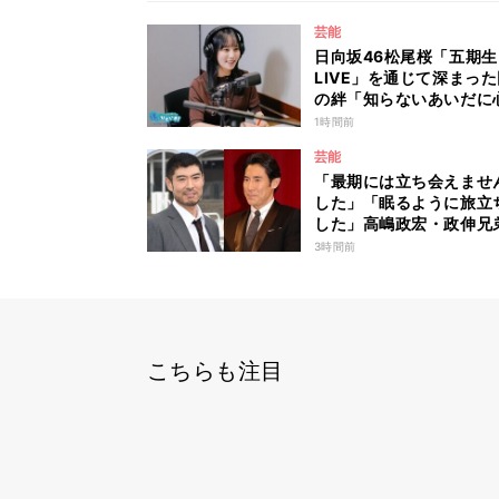
芸能
日向坂46松尾桜「五期生
LIVE」を通じて深まっ
の絆「知らないあいだに
距離が…」
1時間前
芸能
「最期には立ち会えませ
した」「眠るように旅立
した」高嶋政宏・政伸兄
94歳で亡くなった元宝
3時間前
団トップスターの母・寿
代を追悼 ここ数年は誤
肺炎で入退院を繰り返し
た
こちらも注目