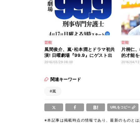
芸能
芸能
風間俊介、嵐･松本潤とドラマ初共
片桐仁、
演! 日曜劇場『99.9』にゲスト出
的才能を
演
Phone
2016/03/29 06:00
2016/04/12
関連キーワード
#嵐
URLをコピー
※本記事は掲載時点の情報であり、最新のものと