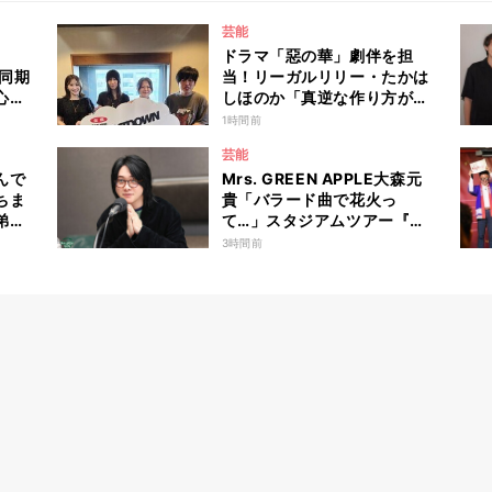
芸能
ドラマ「惡の華」劇伴を担
た同期
当！リーガルリリー・たかは
心の
しほのか「真逆な作り方が面
白かった」最新曲「コニファ
1時間前
ー」制作秘話も
芸能
んで
Mrs. GREEN APPLE大森元
ちま
貴「バラード曲で花火っ
弟、
て…」スタジアムツアー『ゼ
塚歌劇
ンジン』演出の裏側と「ダー
3時間前
美花
リン」への思いを語る
嚥性
てい