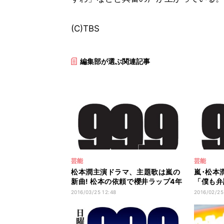
(C)TBS
編集部が選ぶ関連記事
芸能
芸能
松本潤主演ドラマ、主題歌は嵐の
嵐･松本
新曲! 松本の依頼で櫻井ラップ4年
「僕も弁
ぶり実現
に」と実
2016/03/25 12:48
2016/02/25