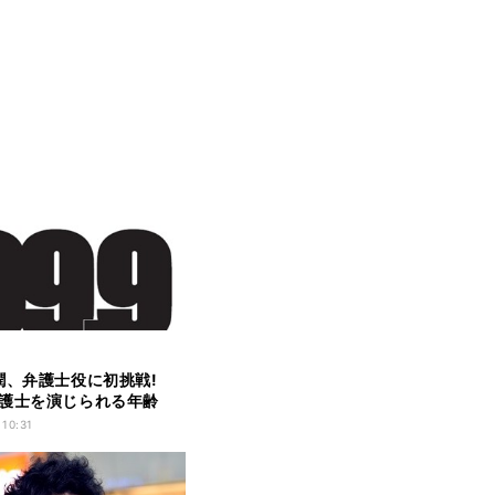
潤、弁護士役に初挑戦!
護士を演じられる年齢
感
 10:31