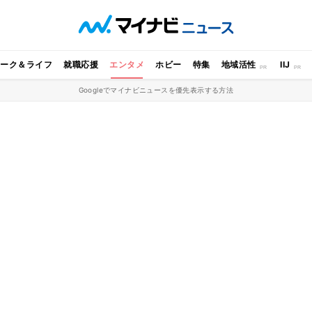
ワーク＆ライフ
就職応援
エンタメ
ホビー
特集
地域活性
IIJ
Googleでマイナビニュースを優先表示する方法