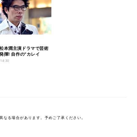
松本潤主演ドラマで芸術
発揮! 自作の"カレイ
"に注目
 14:30
は異なる場合があります。予めご了承ください。