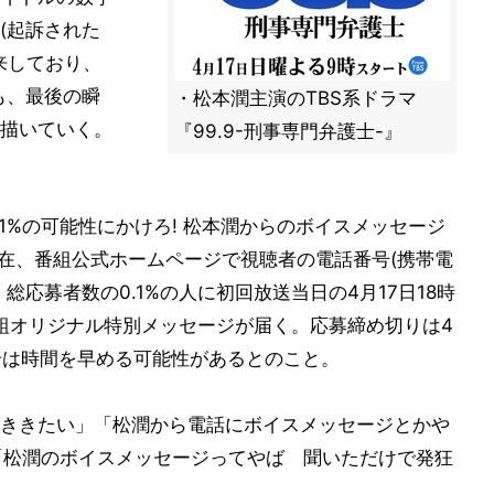
(起訴された
由来しており、
も、最後の瞬
・松本潤主演のTBS系ドラマ
描いていく。
『99.9-刑事専門弁護士-』
1%の可能性にかけろ! 松本潤からのボイスメッセージ
現在、番組公式ホームページで視聴者の電話番号(携帯電
応募者数の0.1%の人に初回放送当日の4月17日18時
番組オリジナル特別メッセージが届く。応募締め切りは4
場合は時間を早める可能性があるとのこと。
ききたい」「松潤から電話にボイスメッセージとかや
」「松潤のボイスメッセージってやば 聞いただけで発狂