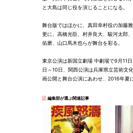
と大島は同じ役を演じることになる。
舞台版ではほかに、真田幸村役の加藤雅
更に、高橋光臣、村井良大、駿河太郎、
佑磨、山口馬木也らが舞台を彩る。
東京公演は新国立劇場 中劇場で9月11日
日～10日、関西公演は兵庫県立芸術文化セン
画公開と舞台公演にあわせ、2016年
編集部が選ぶ関連記事