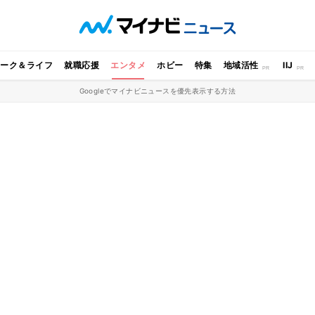
ワーク＆ライフ
就職応援
エンタメ
ホビー
特集
地域活性
IIJ
Googleでマイナビニュースを優先表示する方法