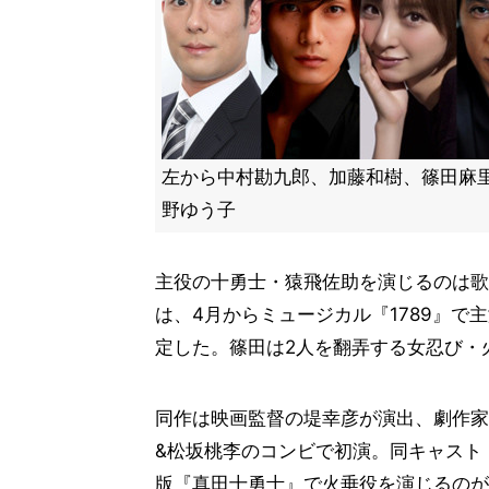
左から中村勘九郎、加藤和樹、篠田麻
野ゆう子
主役の十勇士・猿飛佐助を演じるのは歌
は、4月からミュージカル『1789』
定した。篠田は2人を翻弄する女忍び・
同作は映画監督の堤幸彦が演出、劇作家
&松坂桃李のコンビで初演。同キャスト
版『真田十勇士』で火垂役を演じるのが