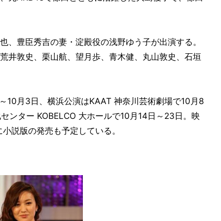
也、豊臣秀吉の妻・淀殿役の浅野ゆう子が出演する。
荒井敦史、栗山航、望月歩、青木健、丸山敦史、石垣
～10月3日、横浜公演はKAAT 神奈川芸術劇場で10月8
ター KOBELCO 大ホールで10月14日～23日。映
夏に小説版の発売も予定している。