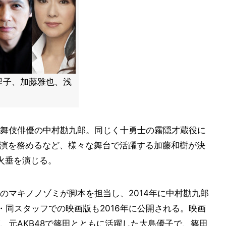
里子、加藤雅也、浅
舞伎俳優の中村勘九郎。同じく十勇士の霧隠才蔵役に
で主演を務めるなど、様々な舞台で活躍する加藤和樹が決
火垂を演じる。
のマキノノゾミが脚本を担当し、2014年に中村勘九郎
・同スタッフでの映画版も2016年に公開される。映画
、元AKB48で篠田とともに活躍した大島優子で、篠田