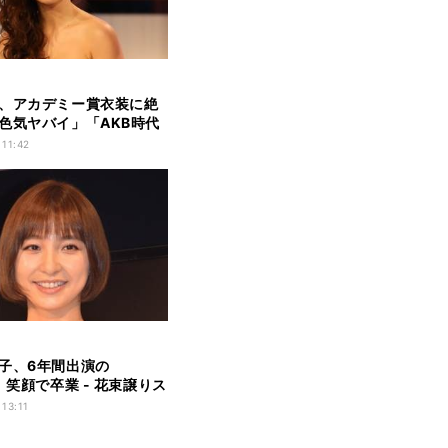
、アカデミー賞衣装に絶
色気ヤバイ」「AKB時代
」
 11:42
子、6年間出演の
』笑顔で卒業 - 花束譲りス
り上げる
 13:11