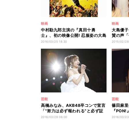
映画
映画
中村勘九郎主演の『真田十勇
大島優子
士』、初の映像公開! 忍服姿の大島
賛の声「
優子もチラリ
より美人
2016/03/25 18:30
2015/02/28
芸能
芸能
高橋みなみ、AKB48卒コンで宣言
篠田麻里
「"努力は必ず報われる"と必ず証
『PON!
明します」
タジオ盛
2016/03/28 06:00
2016/03/23