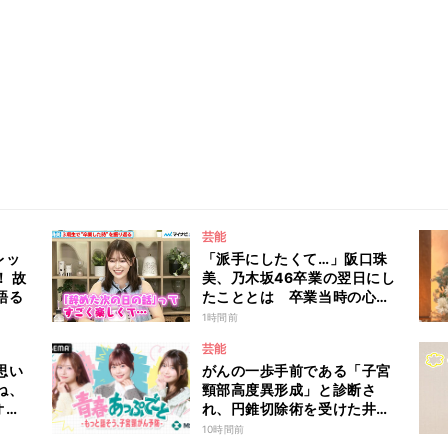
芸能
レッ
「派手にしたくて…」阪口珠
 故
美、乃木坂46卒業の翌日にし
語る
たこととは 卒業当時の心境
も明かす
1時間前
芸能
思い
がんの一歩手前である「子宮
ね、
頸部高度異形成」と診断さ
オダ
れ、円錐切除術を受けた井口
祐奈
綾子が病気発覚時のリアルな
10時間前
アレ
心境や葛藤を語る ABEMA