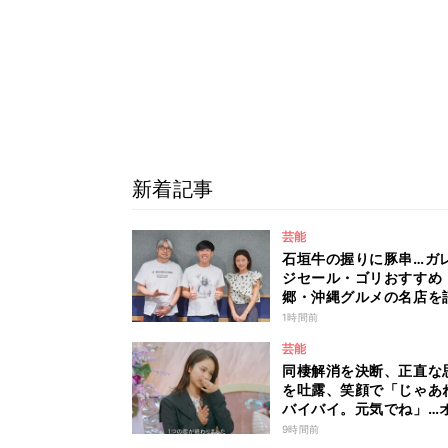
新着記事
芸能
石垣牛の握りに豚串…ガ
ジセール・ゴリおすすめ！
郷・沖縄グルメの名店を
1時間前
芸能
同棲解消を決断、正直な
を吐露、笑顔で「じゃあ
バイバイ。元気でね」…
ミユの成長を見届けた平
9時間前
も思わず涙 『ガールオ