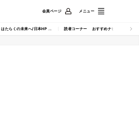
会員ページ
メニュー
はたらくの未来へ/日本HP
読者コーナー
おすすめナビ
マイナビB