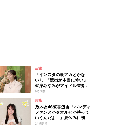
芸能
「インスタの裏アカとかな
い?」「流出が本当に怖い」
峯岸みなみがアイドル業界の
リアルな危険性を説く 『秘
9時間前
密のママ園』特別編
芸能
乃木坂46賀喜遥香「ハンディ
ファンとかタオルとか持って
いくんだよ！」夏休みに初め
て東京旅行するリスナーに全
24時間前
力アドバイス！