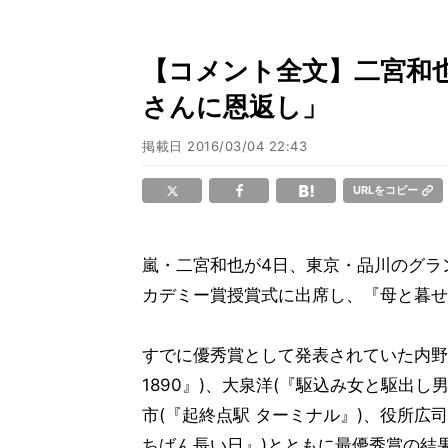
【コメント全文】二宮和也
さんに恩返し」
掲載日
2016/03/04 22:43
URLをコピー
嵐・二宮和也が4日、東京・品川のグラ
カデミー賞授賞式に出席し、『母と暮せ
すでに優秀賞として発表されていた内野
1890』)、大泉洋(『駆込み女と駆出し
市(『起終点駅 ターミナル』)、役所広司
ちばん長い日』)とともに最優秀賞の結