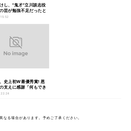
けし、"鬼才"立川談志役
の芸が勉強不足だったと
 15:52
、史上初W最優秀賞! 恩
の支えに感謝「何もでき
」
 22:24
は異なる場合があります。予めご了承ください。