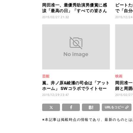
岡田准一、最優秀助演男優賞に感
ビートた
涙「最高の日」「すべての皆さん
で「自分
に感謝」
痛感」
2015/02/27 21:32
2015/12/24
芸能
映画
嵐、井ノ原&綾瀬の司会は「アット
岡田准一
ホーム」 SWコラボでライトセー
師と周囲
バーに興奮
なかった
2015/12/29 23:47
2015/02/27
URLをコピー
※本記事は掲載時点の情報であり、最新のものと