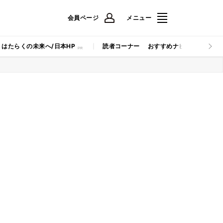
会員ページ
メニュー
はたらくの未来へ/日本HP
読者コーナー
おすすめナビ
マイナビB