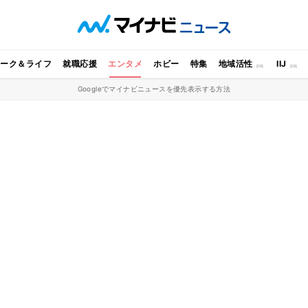
ワーク＆ライフ
就職応援
エンタメ
ホビー
特集
地域活性
IIJ
Googleでマイナビニュースを優先表示する方法