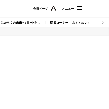
会員ページ
メニュー
はたらくの未来へ/日本HP
読者コーナー
おすすめナビ
マイナビB