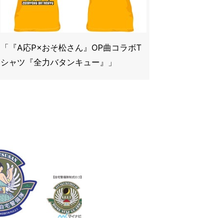
「『A応P×おそ松さん』OP曲コラボT
シャツ『全力バタンキュー』」