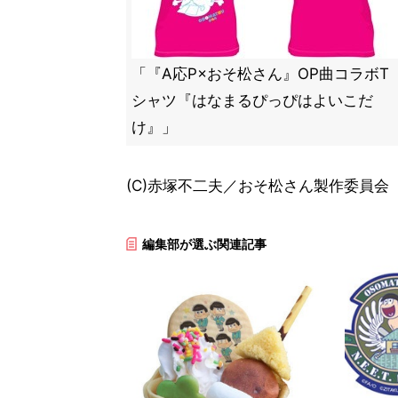
「『A応P×おそ松さん』OP曲コラボT
シャツ『はなまるぴっぴはよいこだ
け』」
(C)赤塚不二夫／おそ松さん製作委員会
編集部が選ぶ関連記事