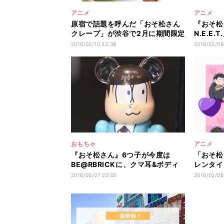
アニメ
アニメ
原宿で話題を呼んだ「おそ松さん
『おそ松
クレープ」が渋谷で2月に期間限定
N.E.E
で復活
ボが実現
2016/02/10 22:39
2016/02/09
おもちゃ
アニメ
『おそ松さん』6つ子が今度は
「おそ松
BE@RBRICKに、クマ耳&ボディ
レンタイ
でかわいさ極まる
松さん」
2016/02/07 20:00
2016/02/06