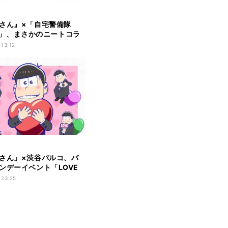
さん』×「自宅警備隊
.T.」、まさかのニートコラ
 13:12
さん」×渋谷パルコ、バ
ンデーイベント「LOVE
開催
 23:25