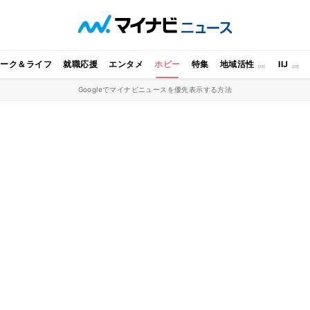
ワーク＆ライフ
就職応援
エンタメ
ホビー
特集
地域活性
IIJ
Googleでマイナビニュースを優先表示する方法