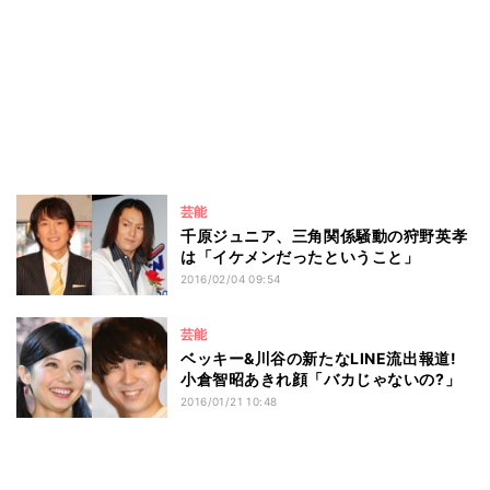
芸能
千原ジュニア、三角関係騒動の狩野英孝
は「イケメンだったということ」
2016/02/04 09:54
芸能
ベッキー&川谷の新たなLINE流出報道!
小倉智昭あきれ顔「バカじゃないの?」
2016/01/21 10:48