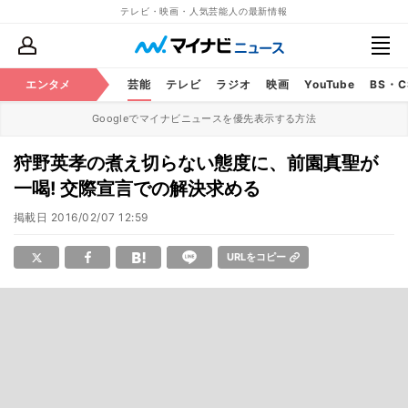
テレビ・映画・人気芸能人の最新情報
エンタメ
芸能
テレビ
ラジオ
映画
YouTube
BS・
Googleでマイナビニュースを優先表示する方法
狩野英孝の煮え切らない態度に、前園真聖が
一喝! 交際宣言での解決求める
掲載日
2016/02/07 12:59
URLをコピー