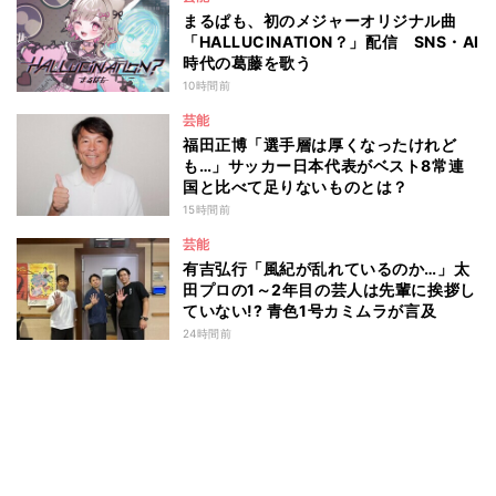
まるぱも、初のメジャーオリジナル曲
「HALLUCINATION？」配信 SNS・AI
時代の葛藤を歌う
10時間前
芸能
福田正博「選手層は厚くなったけれど
も…」サッカー日本代表がベスト8常連
国と比べて足りないものとは？
15時間前
芸能
有吉弘行「風紀が乱れているのか…」太
田プロの1～2年目の芸人は先輩に挨拶し
ていない!? 青色1号カミムラが言及
24時間前