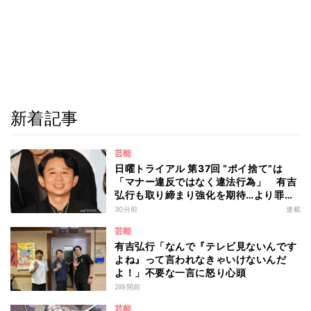
新着記事
芸能
日曜トライアル 第37回 “ポイ捨て”は
「マナー違反ではなく違法行為」 有吉
弘行も取り締まり強化を期待…より罪が
重くなる“ポイ捨て”とは 大垣優希弁護
30分前
連載
士が解説
芸能
有吉弘行「なんで『テレビ見ないんです
よね』って言われなきゃいけないんだ
よ！」不要な一言に怒り心頭
2時間前
芸能