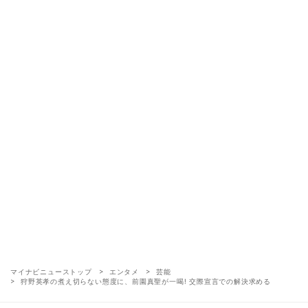
マイナビニューストップ
エンタメ
芸能
狩野英孝の煮え切らない態度に、前園真聖が一喝! 交際宣言での解決求める