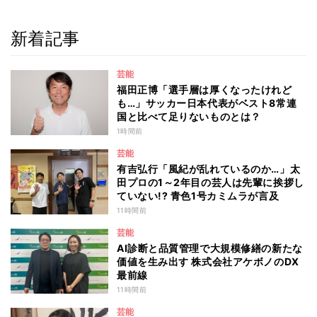
新着記事
芸能
福田正博「選手層は厚くなったけれど
も…」サッカー日本代表がベスト8常連
国と比べて足りないものとは？
1時間前
芸能
有吉弘行「風紀が乱れているのか…」太
田プロの1～2年目の芸人は先輩に挨拶し
ていない!? 青色1号カミムラが言及
11時間前
芸能
AI診断と品質管理で大規模修繕の新たな
価値を生み出す 株式会社アケボノのDX
最前線
11時間前
芸能