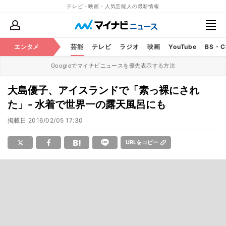
テレビ・映画・人気芸能人の最新情報
エンタメ
芸能
テレビ
ラジオ
映画
YouTube
BS・
Googleでマイナビニュースを優先表示する方法
大島優子、アイスランドで「素っ裸にされ
た」- 水着で世界一の露天風呂にも
掲載日
2016/02/05 17:30
URLをコピー