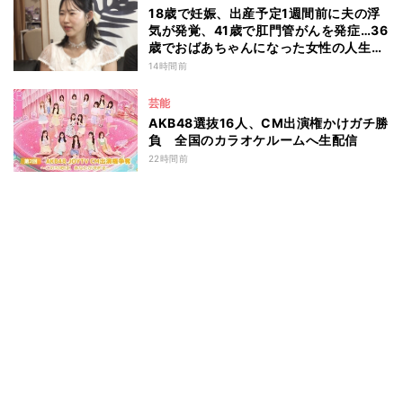
18歳で妊娠、出産予定1週間前に夫の浮
気が発覚、41歳で肛門管がんを発症…36
歳でおばあちゃんになった女性の人生に
島田珠代も思わず涙 『愛のハイエナ
14時間前
season6』
芸能
AKB48選抜16人、CM出演権かけガチ勝
負 全国のカラオケルームへ生配信
22時間前