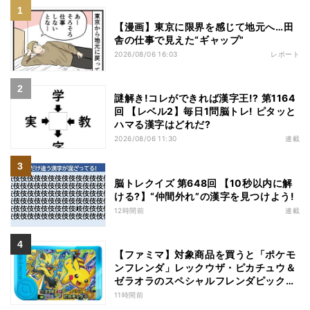
【漫画】東京に限界を感じて地元へ…田
舎の仕事で見えた“ギャップ”
2026/08/06 16:03
レポート
謎解き!コレができれば漢字王!? 第1164
回 【レベル2】毎日1問脳トレ! ピタッと
ハマる漢字はどれだ?
2026/08/06 11:30
連載
脳トレクイズ 第648回 【10秒以内に解
ける?】“仲間外れ”の漢字を見つけよう!
12時間前
連載
【ファミマ】対象商品を買うと「ポケモ
ンフレンダ」レックウザ・ピカチュウ＆
ゼラオラのスペシャルフレンダピックが
もらえるキャンペーン
11時間前